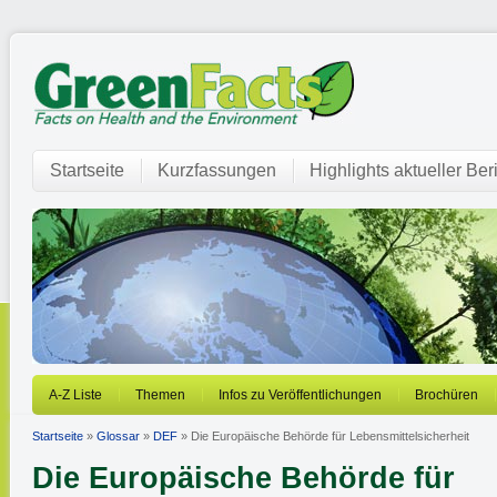
Startseite
Kurzfassungen
Highlights aktueller Ber
A-Z Liste
Themen
Infos zu Veröffentlichungen
Brochüren
Startseite
»
Glossar
»
DEF
» Die Europäische Behörde für Lebensmittelsicherheit
Die Europäische Behörde für