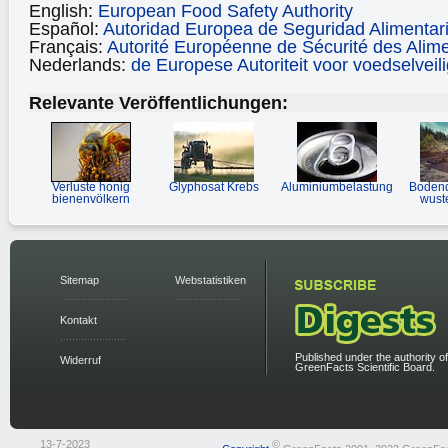
English:
European Food Safety Authority
Español:
Autoridad Europea de Seguridad Alimentar
Français:
Autorité Européenne de Sécurité des Alim
Nederlands:
de Europese Autoriteit voor voedselveil
Relevante Veröffentlichungen:
Verluste honig
Glyphosat Krebs
Aluminiumbelastung
Bodend
bienenvölkern
wust
Sitemap
Webstatistiken
Kontakt
Published under the authority of
Widerruf
GreenFacts Scientific Board.
13-7-2023
©