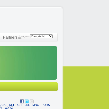
Langues:
Partners
[en]
ABC
-
DEF
-
GHI
-
JKL
-
MNO
-
PQRS
-
UV
-
WXYZ