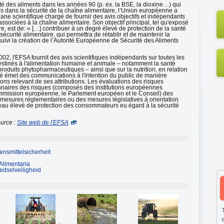
rité des aliments dans les années 90 (p. ex. la BSE, la dioxine…) qui
 dans la sécurité de la chaîne alimentaire, l’Union européenne a
gane scientifique chargé de fournir des avis objectifs et indépendants
ssociées à la chaîne alimentaire. Son objectif principal, tel qu'exposé
re, est de: « […] contribuer à un degré élevé de protection de la santé
urité alimentaire, qui permettra de rétablir et de maintenir la
uivi la création de l’Autorité Européenne de Sécurité des Aliments
02, l'EFSA fournit des avis scientifiques indépendants sur toutes les
destinés à l'alimentation humaine et animale – notamment la santé
produits phytopharmaceutiques – ainsi que sur la nutrition, en relation
té émet des communications à l'intention du public de manière
ions relevant de ses attributions. Les évaluations des risques
onnaires des risques (composés des institutions européennes
ommission européenne, le Parlement européen et le Conseil) des
s mesures réglementaires ou des mesures législatives à orientation
veau élevé de protection des consommateurs eu égard à la sécurité
urce :
Site web de l'EFSA
nsmittelsicherheit
Alimentaria
edselveiligheid