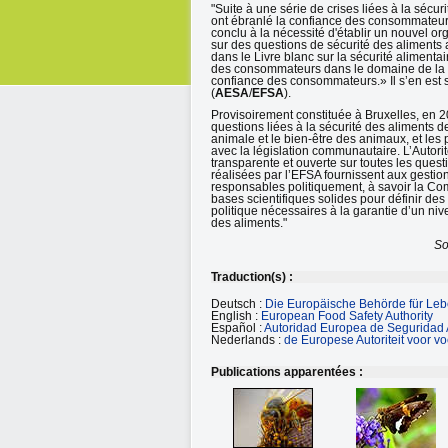
"Suite à une série de crises liées à la sécu
ont ébranlé la confiance des consommateurs
conclu à la nécessité d'établir un nouvel or
sur des questions de sécurité des aliments a
dans le Livre blanc sur la sécurité alimentai
des consommateurs dans le domaine de la séc
confiance des consommateurs.» Il s’en est s
(
AESA
/
EFSA
).
Provisoirement constituée à Bruxelles, en 20
questions liées à la sécurité des aliments 
animale et le bien-être des animaux, et les 
avec la législation communautaire. L’Autori
transparente et ouverte sur toutes les quest
réalisées par l’EFSA fournissent aux gesti
responsables politiquement, à savoir la C
bases scientifiques solides pour définir de
politique nécessaires à la garantie d’un ni
des aliments."
So
Traduction(s) :
Deutsch :
Die Europäische Behörde für Lebe
English :
European Food Safety Authority
Español :
Autoridad Europea de Seguridad 
Nederlands :
de Europese Autoriteit voor vo
Publications apparentées :