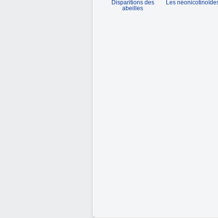
Disparitions des
Les néonicotinoïde
abeilles