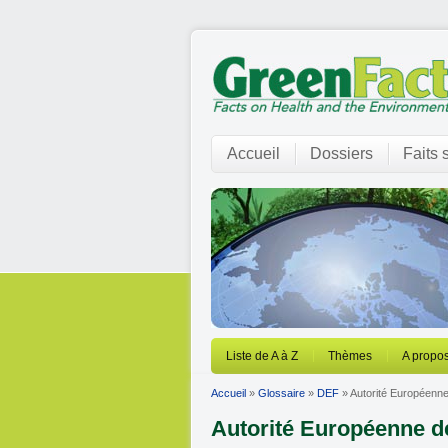
Accueil
Dossiers
Faits 
Liste de A à Z
Thèmes
A propos
Accueil
»
Glossaire
»
DEF
» Autorité Européenne
Autorité Européenne d