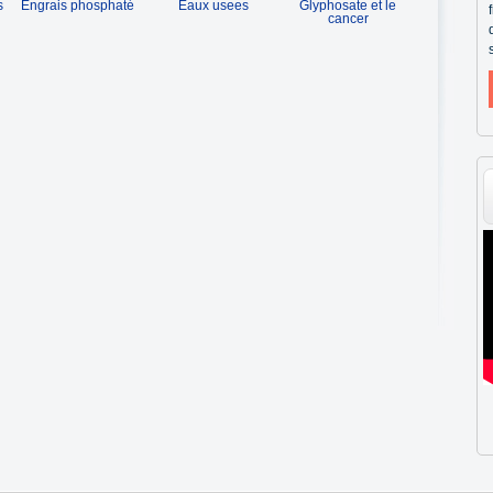
s
Engrais phosphaté
Eaux usees
Glyphosate et le
cancer