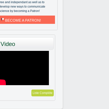
free and independant as well as to
develop new ways to communicate
science by becoming a Patron!
BECOME A PATRON!
Video
Liste Complète