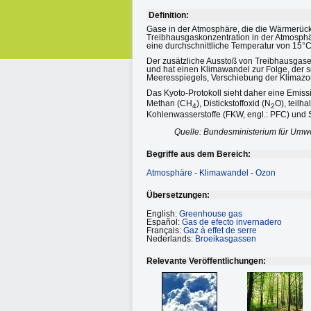
Definition:
Gase in der Atmosphäre, die die Wärmerücks
Treibhausgaskonzentration in der Atmosphär
eine durchschnittliche Temperatur von 15°C
Der zusätzliche Ausstoß von Treibhausgasen
und hat einen Klimawandel zur Folge, der 
Meeresspiegels, Verschiebung der Klimaz
Das Kyoto-Protokoll sieht daher eine Emiss
Methan (CH
), Distickstoffoxid (N
O), teilh
4
2
Kohlenwasserstoffe (FKW, engl.: PFC) und 
Quelle: Bundesministerium für Umwe
Begriffe aus dem Bereich:
Atmosphäre
-
Klimawandel
-
Ozon
Übersetzungen:
English:
Greenhouse gas
Español:
Gas de efecto invernadero
Français:
Gaz à effet de serre
Nederlands:
Broeikasgassen
Relevante Veröffentlichungen: