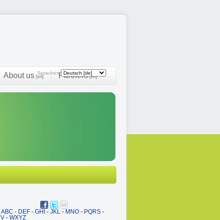
Sprachen:
About us
Partners
[en]
[en]
ABC
-
DEF
-
GHI
-
JKL
-
MNO
-
PQRS
-
UV
-
WXYZ