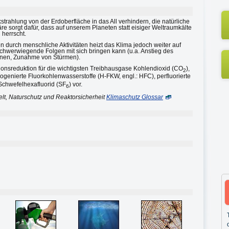
trahlung von der Erdoberfläche in das All verhindern, die natürliche
e sorgt dafür, dass auf unserem Planeten statt eisiger Weltraumkälte
 herrscht.
 durch menschliche Aktivitäten heizt das Klima jedoch weiter auf
schwerwiegende Folgen mit sich bringen kann (u.a. Anstieg des
onen, Zunahme von Stürmen).
ionsreduktion für die wichtigsten Treibhausgase Kohlendioxid (CO
),
2
alogenierte Fluorkohlenwasserstoffe (H-FKW, engl.: HFC), perfluorierte
Schwefelhexafluorid (SF
) vor.
6
lt, Naturschutz und Reaktorsicherheit
Klimaschutz Glossar