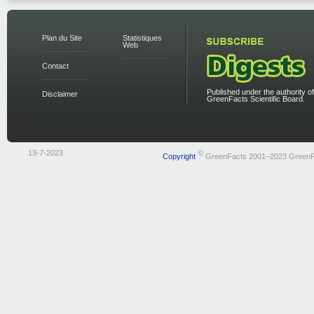
Plan du Site
Statistiques
Web
Contact
Published under the authority of
Disclaimer
GreenFacts Scientific Board.
13-7-2023
©
Copyright
GreenFacts 2001–2023 GreenF