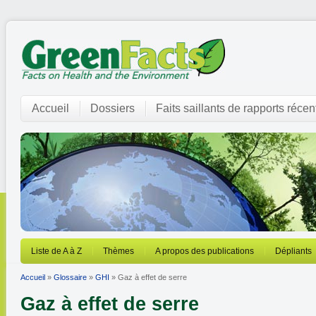
Accueil
Dossiers
Faits saillants de rapports récen
Liste de A à Z
Thèmes
A propos des publications
Dépliants
Accueil
»
Glossaire
»
GHI
» Gaz à effet de serre
Gaz à effet de serre