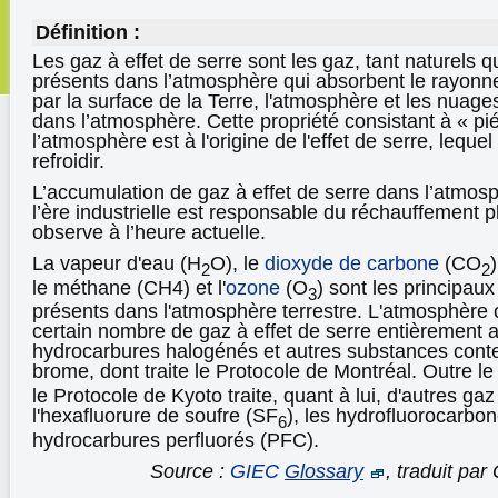
Définition :
Les gaz à effet de serre sont les gaz, tant naturels 
présents dans l’atmosphère qui absorbent le rayonn
par la surface de la Terre, l'atmosphère et les nuages
dans l’atmosphère. Cette propriété consistant à « pi
l’atmosphère est à l'origine de l'effet de serre, lequ
refroidir.
L’accumulation de gaz à effet de serre dans l’atmos
l’ère industrielle est responsable du réchauffement p
observe à l’heure actuelle.
La vapeur d'eau (H
O), le
dioxyde de carbone
(CO
2
2
le méthane (CH4) et l'
ozone
(O
) sont les principaux
3
présents dans l'atmosphère terrestre. L'atmosphère 
certain nombre de gaz à effet de serre entièrement a
hydrocarbures halogénés et autres substances con
brome, dont traite le Protocole de Montréal. Outre l
le Protocole de Kyoto traite, quant à lui, d'autres gaz
l'hexafluorure de soufre (SF
), les hydrofluorocarbo
6
hydrocarbures perfluorés (PFC).
Source :
GIEC
Glossary
, traduit pa