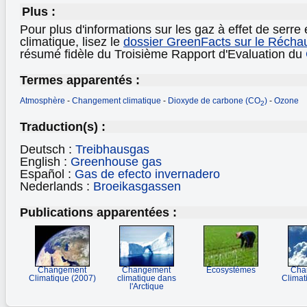
Plus :
Pour plus d'informations sur les gaz à effet de serre
climatique, lisez le
dossier GreenFacts sur le Récha
résumé fidèle du Troisième Rapport d'Evaluation du
Termes apparentés :
Atmosphère
-
Changement climatique
-
Dioxyde de carbone (CO
)
-
Ozone
2
Traduction(s) :
Deutsch :
Treibhausgas
English :
Greenhouse gas
Español :
Gas de efecto invernadero
Nederlands :
Broeikasgassen
Publications apparentées :
Changement
Changement
Ecosystèmes
Cha
Climatique (2007)
climatique dans
Climat
l'Arctique