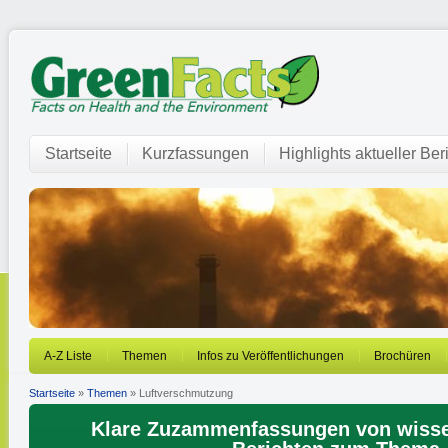
Startseite
Kurzfassungen
Highlights aktueller Ber
A-Z Liste
Themen
Infos zu Veröffentlichungen
Brochüren
Startseite
»
Themen
» Luftverschmutzung
Klare Zuzammenfassungen von wisse