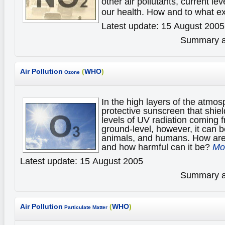
other air pollutants, current le
our health. How and to what e
Latest update: 15 August 2005
Summary av
Air Pollution
(
WHO
)
Ozone
In the high layers of the atmo
protective sunscreen that shiel
levels of UV radiation coming f
ground-level, however, it can b
animals, and humans. How ar
and how harmful can it be?
Mor
Latest update: 15 August 2005
Summary av
Air Pollution
(
WHO
)
Particulate Matter