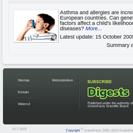
Asthma and allergies are incr
European countries. Can genet
factors affect a child's likelih
diseases?
More...
Latest update: 15 October 200
Summary av
Sitemap
Webstatistiken
Kontakt
Published under the authority of
Widerruf
GreenFacts Scientific Board.
14-7-2023
©
Copyright
GreenFacts 2001–2023 GreenFa