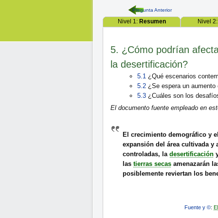
Pregunta Anterior
Nivel 1:
Resumen
Nivel 2
5. ¿Cómo podrían afectar
la desertificación?
5.1
¿Qué escenarios contemp
5.2
¿Se espera un aumento de
5.3
¿Cuáles son los desafíos
El documento fuente empleado en este
El crecimiento demográfico y e
expansión del área cultivada y a
controladas, la
desertificación
las
tierras secas
amenazarán las
posiblemente reviertan los ben
Fuente y ©
:
E