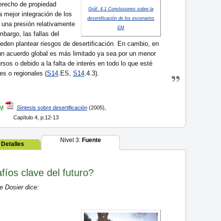
derecho de propiedad
Gráf. 4.1 Conclusiones sobre la
a mejor integración de los
desertificación de los escenarios
una presión relativamente
EM
mbargo, las fallas del
eden plantear riesgos de desertificación. En cambio, en
un acuerdo global es más limitado ya sea por un menor
ursos o debido a la falta de interés en todo lo que esté
es o regionales (
S14
.ES,
S14
.4.3).
M
Síntesis sobre desertificación
(2005),
Capítulo 4, p.12-13
Nivel 3:
Fuente
:
Detalles
fíos clave del futuro?
 Dosier dice: