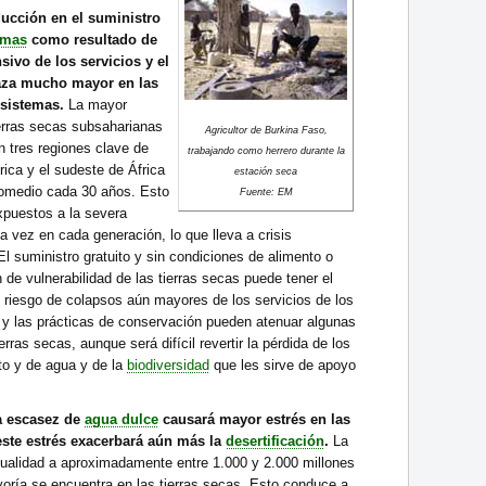
ducción en el suministro
emas
como resultado de
sivo de los servicios y el
za mucho mayor en las
sistemas.
La mayor
ierras secas subsaharianas
Agricultor de Burkina Faso,
n tres regiones clave de
trabajando como herrero durante la
rica y el sudeste de África
estación seca
omedio cada 30 años. Esto
Fuente: EM
expuestos a la severa
 vez en cada generación, lo que lleva a crisis
El suministro gratuito y sin condiciones de alimento o
 de vulnerabilidad de las tierras secas puede tener el
l riesgo de colapsos aún mayores de los servicios de los
 y las prácticas de conservación pueden atenuar algunas
erras secas, aunque será difícil revertir la pérdida de los
to y de agua y de la
biodiversidad
que les sirve de apoyo
la escasez de
agua dulce
causará mayor estrés en las
 este estrés exacerbará aún más la
desertificación
.
La
tualidad a aproximadamente entre 1.000 y 2.000 millones
yoría se encuentra en las tierras secas. Esto conduce a