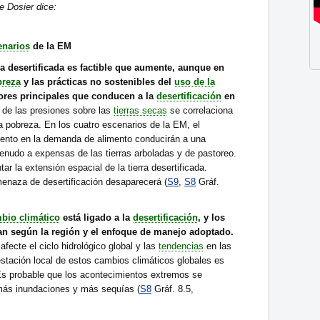
 Dosier dice:
enarios
de la EM
rea desertificada es factible que aumente, aunque en
breza
y las prácticas no sostenibles del
uso de la
ores principales que conducen a la
desertificación
en
 de las presiones sobre las
tierras secas
se correlaciona
a pobreza. En los cuatro escenarios de la EM, el
mento en la demanda de alimento conducirán a una
enudo a expensas de las tierras arboladas y de pastoreo.
r la extensión espacial de la tierra desertificada.
menaza de desertificación desaparecerá (
S9
,
S8
Gráf.
bio climático
está ligado a la
desertificación
, y los
an según la región y el enfoque de manejo adoptado.
fecte el ciclo hidrológico global y las
tendencias
en las
estación local de estos cambios climáticos globales es
Es probable que los acontecimientos extremos se
más inundaciones y más sequías (
S8
Gráf. 8.5,