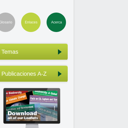
Glosario
Enlaces
Acerca
Temas
Publicaciones A-Z