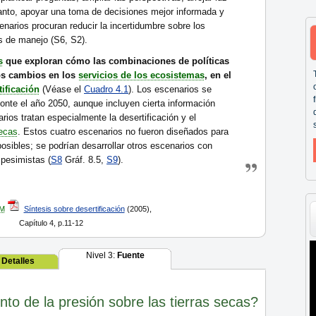
tanto, apoyar una toma de decisiones mejor informada y
enarios procuran reducir la incertidumbre sobre los
s de manejo (S6, S2).
s
que exploran cómo las combinaciones de políticas
los cambios en los
servicios de los ecosistemas
, en el
tificación
(Véase el
Cuadro 4.1
). Los escenarios se
onte el año 2050, aunque incluyen cierta información
arios tratan especialmente la desertificación y el
secas
. Estos cuatro escenarios no fueron diseñados para
posibles; se podrían desarrollar otros escenarios con
pesimistas (
S8
Gráf. 8.5,
S9
).
M
Síntesis sobre desertificación
(2005),
Capítulo 4, p.11-12
Nivel 3:
Fuente
:
Detalles
o de la presión sobre las tierras secas?