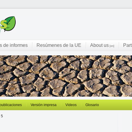
s de informes
Resúmenes de la UE
About us
Part
[en]
 publicaciones
Versión impresa
Videos
Glosario
 5