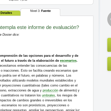
Nivel 3:
Fuente
:
Detalles
templa este informe de evaluación?
 Dosier dice:
mprensión de las opciones para el desarrollo y de
el futuro a través de la elaboración de
escenarios
.
necesitamos entender las consecuencias de las
 o inacciones. Esto se facilita creando escenarios que
 podría ser el futuro, en palabras y números. Los
rollados utilizando modelos mundiales establecidos y
ar proyecciones cuantitativas (tales como cambio en el
rbono, extracciones de agua y
producción
de alimento) y
 cuantitativos no trataron los
umbrales
, los riesgos de
mpactos de cambios grandes o irreversibles en los
s escenarios no son pronósticos, proyecciones o
lantear preguntas, ampliar las perspectivas, arrojar luz