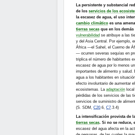
La persistente y substancial re
de los
servicios de los ecosist
la escasez de agua, el uso inten
cambio climático
es una amena
tierras secas
que en los demás 
vulnerabilidad
se atribuye a las t
y del Asia Central. Por ejemplo, e
África —el Sahel, el Cuerno de Áf
— ocurren severas sequías en pr
triplica el número de habitantes 
escasez de agua por lo menos una
importantes de alimento y salud. 
agua a los habitantes en situación
efecto involuntario de aumentar e
ecosistemas. La
adaptación
local
pérdidas de los servicios de las ti
servicios de suministro de alimen
(S. SDM,
C20
.6,
C7
.3.4)
La intensificación provista de 
tierras secas
. Si no se reduce,
escasez del agua afecta en la ac
de personas, de las cuales la ma