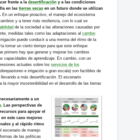
cer frente a la
desertificación
y a las condiciones
lla en las
tierras secas
en un futuro donde se utilizan
.
En un enfoque proactivo, el manejo del ecosistema
cambios y a tener más resiliencia, con lo cual se
abilidad
de la sociedad a las alteraciones causadas por
nte, medidas tales como las adaptaciones al
cambio
irrigación puede conducir a una merma del ritmo de la
ría tomar un cierto tiempo para que este enfoque
e primero hay que generar y mejorar los cambios
las capacidades de aprendizaje. En cambio, con un
presiones actuales sobre los
servicios de los
brepastoreo e irrigación a gran escala) son factibles de
 llevando a más desertificación. El escenario
la mayor insostenibilidad en el desarrollo de las tierras
necesariamente a un
n
. Las perspectivas de
recursos para apoyar el
en este caso mejores
onales y al rápido ritmo
l escenario de manejo
formas de las políticas