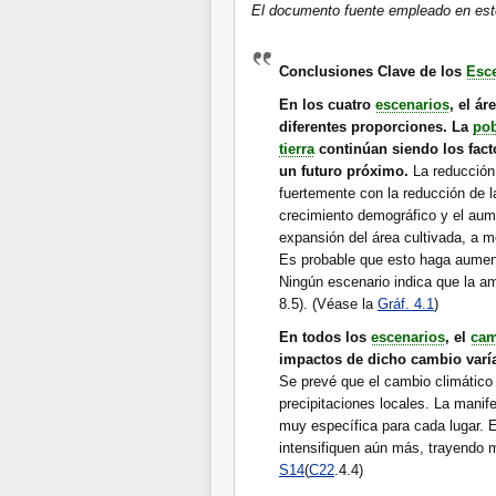
El documento fuente empleado en este
Conclusiones Clave de los
Esc
En los cuatro
escenarios
, el á
diferentes proporciones. La
po
tierra
continúan siendo los fact
un futuro próximo.
La reducción
fuertemente con la reducción de l
crecimiento demográfico y el au
expansión del área cultivada, a m
Es probable que esto haga aumenta
Ningún escenario indica que la a
8.5). (Véase la
Gráf. 4.1
)
En todos los
escenarios
, el
cam
impactos de dicho cambio varí
Se prevé que el cambio climático a
precipitaciones locales. La manif
muy específica para cada lugar. 
intensifiquen aún más, trayendo 
S14
(
C22
.4.4)