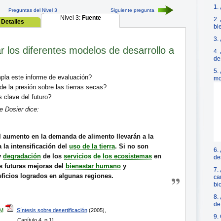
1.
Preguntas del Nivel 3
Siguiente pregunta
Nivel 3:
Fuente
2.
:
Detalles
bi
3.
 los diferentes modelos de desarrollo a
4.
de
5.
la este informe de evaluación?
mo
 la presión sobre las tierras secas?
 clave del futuro?
 Dosier dice:
l aumento en la demanda de alimento llevarán a la
 la intensificación del
uso de la tierra
. Si no son
6.
y
degradación
de los
servicios de los ecosistemas
en
de
 futuras mejoras del
bienestar humano
y
7.
eficios logrados en algunas regiones.
ca
bi
8.
de 
M
Síntesis sobre desertificación
(2005),
9.
Capítulo 4, p.11