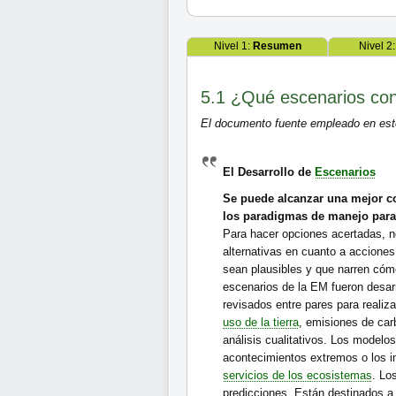
Nivel 1:
Resumen
Nivel 2
5.1 ¿Qué escenarios con
El documento fuente empleado en este
El Desarrollo de
Escenarios
Se puede alcanzar una mejor co
los paradigmas de manejo para 
Para hacer opciones acertadas, 
alternativas en cuanto a acciones
sean plausibles y que narren cómo
escenarios de la EM fueron desar
revisados entre pares para realiz
uso de la tierra
, emisiones de ca
análisis cualitativos. Los modelos
acontecimientos extremos o los i
servicios de los ecosistemas
. Lo
predicciones. Están destinados a p