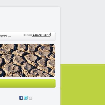
Idiomas:
ners
[en]