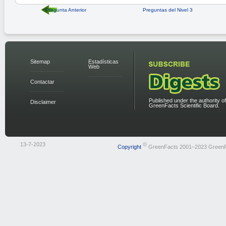
Pregunta Anterior
Preguntas del Nivel 3
Sitemap
Estadísticas
Web
Contactar
Published under the authority of
Disclaimer
GreenFacts Scientific Board.
13-7-2023
©
Copyright
GreenFacts 2001–2023 Green