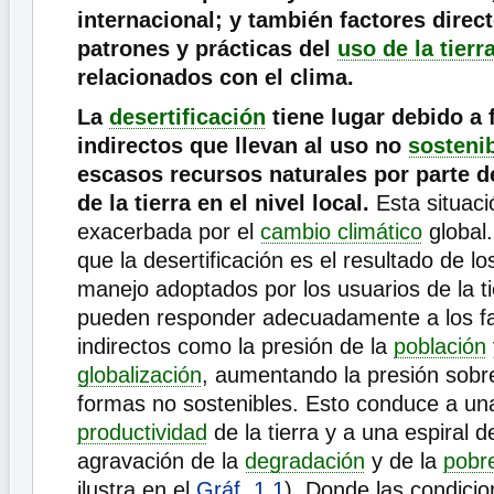
internacional; y también factores direc
patrones y prácticas del
uso de la tierr
relacionados con el clima.
La
desertificación
tiene lugar debido a 
indirectos que llevan al uso no
sosteni
escasos recursos naturales por parte d
de la tierra en el nivel local.
Esta situac
exacerbada por el
cambio climático
global
que la desertificación es el resultado de l
manejo adoptados por los usuarios de la ti
pueden responder adecuadamente a los f
indirectos como la presión de la
población
globalización
, aumentando la presión sobre
formas no sostenibles. Esto conduce a u
productividad
de la tierra y a una espiral 
agravación de la
degradación
y de la
pobr
ilustra en el
Gráf. 1.1
). Donde las condicio