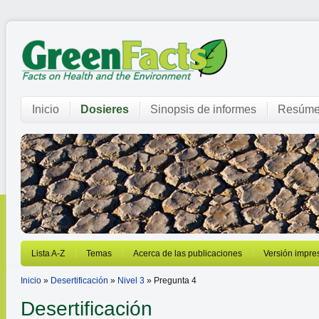
Inicio
Dosieres
Sinopsis de informes
Resúme
Lista A-Z
Temas
Acerca de las publicaciones
Versión impre
Inicio
»
Desertificación
»
Nivel 3
» Pregunta 4
Desertificación