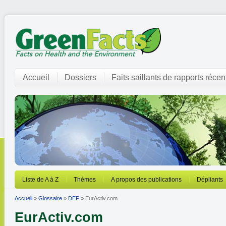
Accueil
Dossiers
Faits saillants de rapports récen
Liste de A à Z
Thèmes
A propos des publications
Dépliants
Accueil
»
Glossaire
»
DEF
» EurActiv.com
EurActiv.com