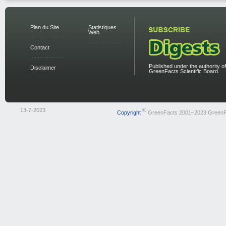
Plan du Site
Statistiques
Web
Contact
Published under the authority of
Disclaimer
GreenFacts Scientific Board.
13-7-2023
©
Copyright
GreenFacts 2001–2023 GreenF