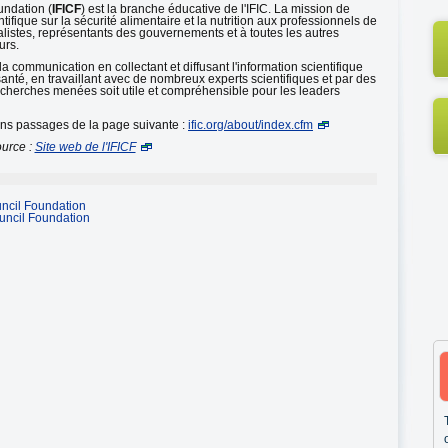
undation (
IFICF
) est la branche éducative de l'IFIC. La mission de
tifique sur la sécurité alimentaire et la nutrition aux professionnels de
rnalistes, représentants des gouvernements et à toutes les autres
urs.
t la communication en collectant et diffusant l'information scientifique
a santé, en travaillant avec de nombreux experts scientifiques et par des
 recherches menées soit utile et compréhensible pour les leaders
ains passages de la page suivante :
ific.org/about/index.cfm
urce :
Site web de l'IFICF
uncil Foundation
ouncil Foundation