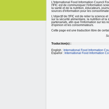
L'International Food Information Council Fo
l'IFIC est de communiquer l'information scien
la santé et de la nutrition, éducateurs, jou
sources d'information pour les consommate
L'objectif de l'IFIC est de relier la science e
sur la sécurité alimentaire, la nutrition et l
partenariats, afin que l'information sur les
d'opinion et les consommateurs.
Cette page est une traduction libre de cert
So
Traduction(s) :
English :
International Food Information Co
Español :
International Food Information C