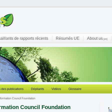
saillants de rapports récents
Résumés UE
About us
[en]
 des publications
Dépliants
Vidéos
Glossaire
nformation Council Foundation
ormation Council Foundation
T