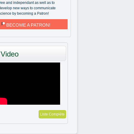
free and independant as well as to
develop new ways to communicate
science by becoming a Patron!
BECOME A PATRON!
Video
Liste Complète