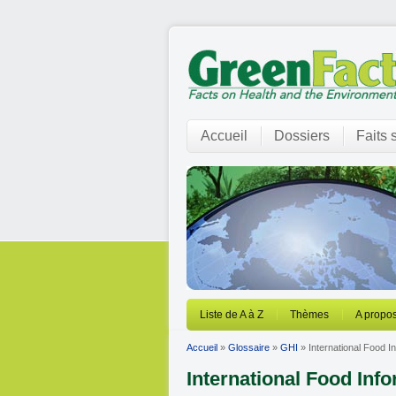
Accueil
Dossiers
Faits 
Liste de A à Z
Thèmes
A propos
Accueil
»
Glossaire
»
GHI
» International Food I
International Food Inf