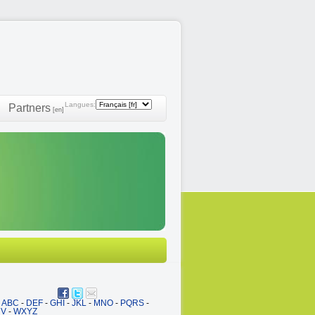
Langues:
Partners
[en]
ABC
-
DEF
-
GHI
-
JKL
-
MNO
-
PQRS
-
UV
-
WXYZ