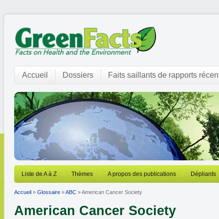
Accueil
Dossiers
Faits saillants de rapports récen
Liste de A à Z
Thèmes
A propos des publications
Dépliants
Accueil
»
Glossaire
»
ABC
» American Cancer Society
American Cancer Society