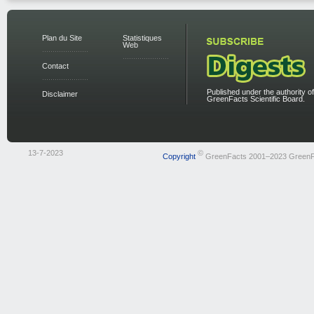
Plan du Site
Statistiques
Web
Contact
Published under the authority of
Disclaimer
GreenFacts Scientific Board.
13-7-2023
©
Copyright
GreenFacts 2001–2023 GreenF