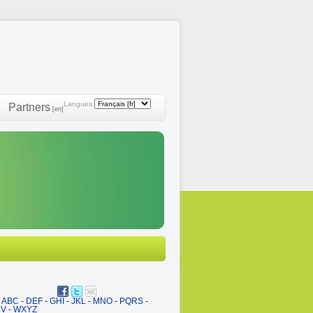
Langues:
Partners
[en]
ABC
-
DEF
-
GHI
-
JKL
-
MNO
-
PQRS
-
UV
-
WXYZ