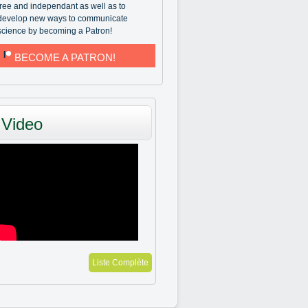
free and independant as well as to
develop new ways to communicate
science by becoming a Patron!
BECOME A PATRON!
Video
Liste Complète