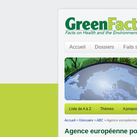
Accueil
Dossiers
Faits 
Liste de A à Z
Thèmes
A propos
Accueil
»
Glossaire
»
ABC
» Agence européenne 
Agence européenne po