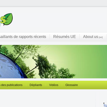
saillants de rapports récents
Résumés UE
About us
[en]
 des publications
Dépliants
Vidéos
Glossaire
T