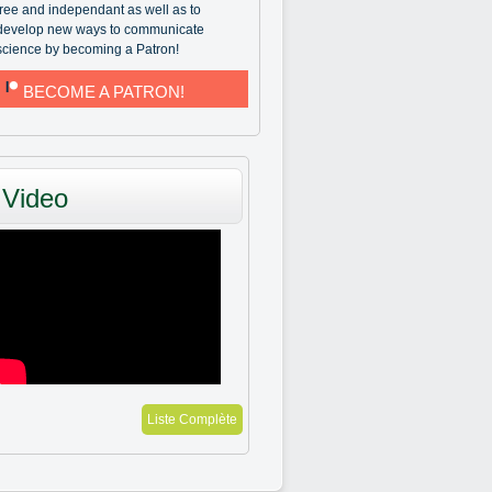
free and independant as well as to
develop new ways to communicate
science by becoming a Patron!
BECOME A PATRON!
Video
Liste Complète