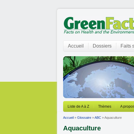
Accueil
Dossiers
Faits 
Liste de A à Z
Thèmes
A propos
Accueil
»
Glossaire
»
ABC
» Aquaculture
Aquaculture