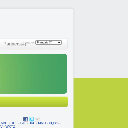
Langues:
Partners
[en]
ABC
-
DEF
-
GHI
-
JKL
-
MNO
-
PQRS
-
UV
-
WXYZ