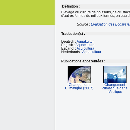
Définition :
Elevage ou culture de poissons, de crustac
d'autres formes de milieux fermés, en eau do
Source :
Evaluation des Ecosystè
Traduction(s) :
Deutsch :
Aquakultur
English :
Aquaculture
Español :
Acuicultura
Nederlands :
Aquacultuur
Publications apparentées :
Changement
Changement
Climatique (2007)
climatique dans
l'Arctique