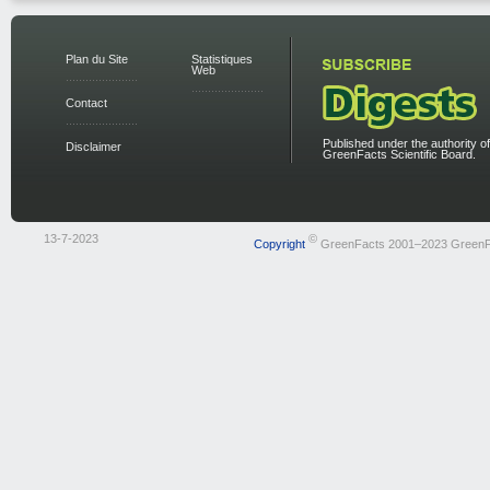
Plan du Site
Statistiques
Web
Contact
Published under the authority of
Disclaimer
GreenFacts Scientific Board.
13-7-2023
©
Copyright
GreenFacts 2001–2023 GreenF