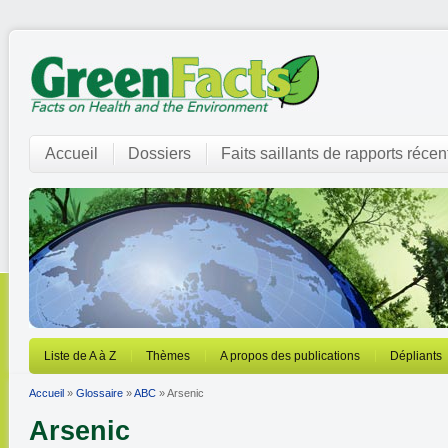
Accueil
Dossiers
Faits saillants de rapports récen
Liste de A à Z
Thèmes
A propos des publications
Dépliants
Accueil
»
Glossaire
»
ABC
» Arsenic
Arsenic