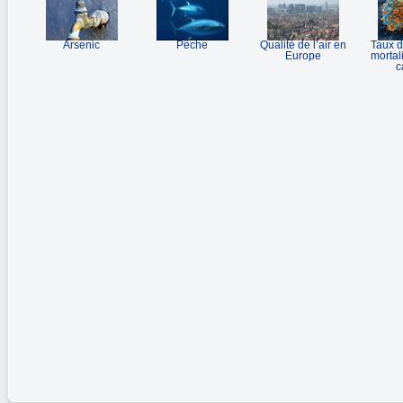
Arsenic
Pêche
Qualité de l’air en
Taux d
Europe
mortali
c