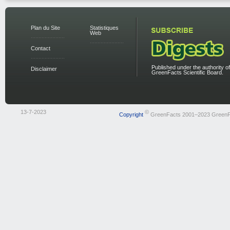
Plan du Site
Statistiques
Web
Contact
Published under the authority of
Disclaimer
GreenFacts Scientific Board.
13-7-2023
©
Copyright
GreenFacts 2001–2023 GreenF