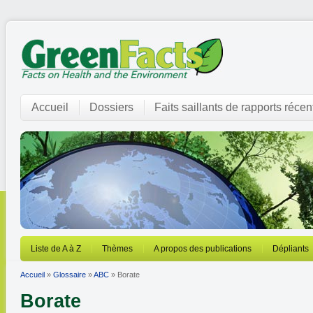
Accueil
Dossiers
Faits saillants de rapports récen
Liste de A à Z
Thèmes
A propos des publications
Dépliants
Accueil
»
Glossaire
»
ABC
» Borate
Borate