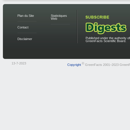
Plan du Site
Statistiques
Web
Contact
Published under the authority of
Disclaimer
GreenFacts Scientific Board.
13-7-2023
©
Copyright
GreenFacts 2001–2023 GreenF