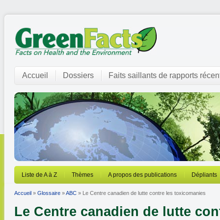
Accueil
Dossiers
Faits saillants de rapports récen
Liste de A à Z
Thèmes
A propos des publications
Dépliants
Accueil
»
Glossaire
»
ABC
» Le Centre canadien de lutte contre les toxicomanies
Le Centre canadien de lutte con