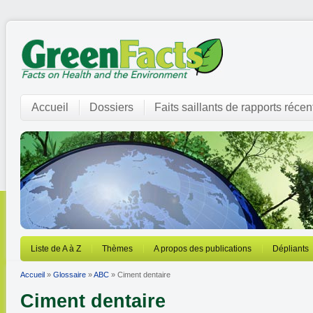
Accueil
Dossiers
Faits saillants de rapports récen
Liste de A à Z
Thèmes
A propos des publications
Dépliants
Accueil
»
Glossaire
»
ABC
» Ciment dentaire
Ciment dentaire