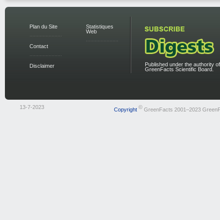
Plan du Site
Statistiques
Web
Contact
Published under the authority of
Disclaimer
GreenFacts Scientific Board.
13-7-2023
©
Copyright
GreenFacts 2001–2023 GreenF