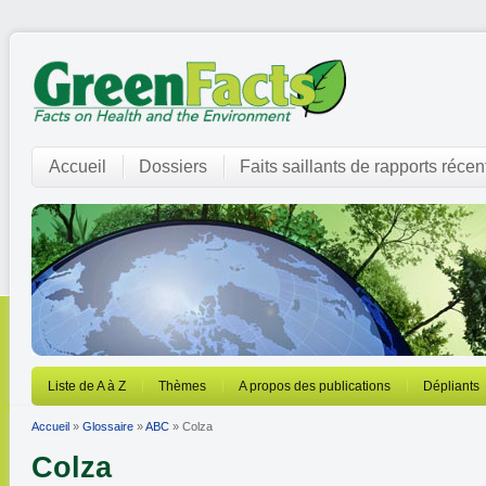
Accueil
Dossiers
Faits saillants de rapports récen
Liste de A à Z
Thèmes
A propos des publications
Dépliants
Accueil
»
Glossaire
»
ABC
» Colza
Colza