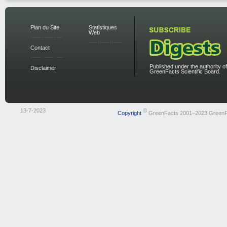
Plan du Site
Statistiques
Web
Contact
Published under the authority of
Disclaimer
GreenFacts Scientific Board.
13-7-2023
©
Copyright
GreenFacts 2001–2023 GreenF