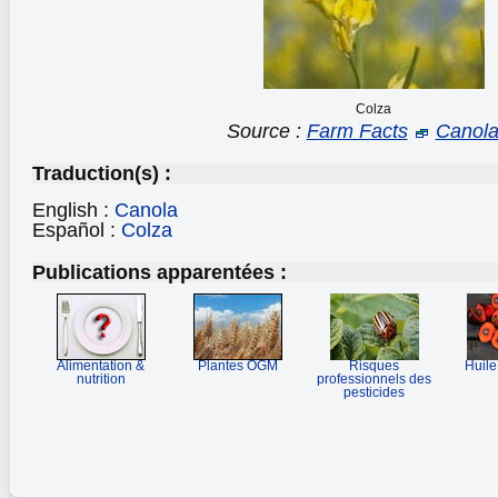
Colza
Source :
Farm Facts
Canol
Traduction(s) :
English :
Canola
Español :
Colza
Publications apparentées :
Alimentation &
Plantes OGM
Risques
Huile
nutrition
professionnels des
pesticides