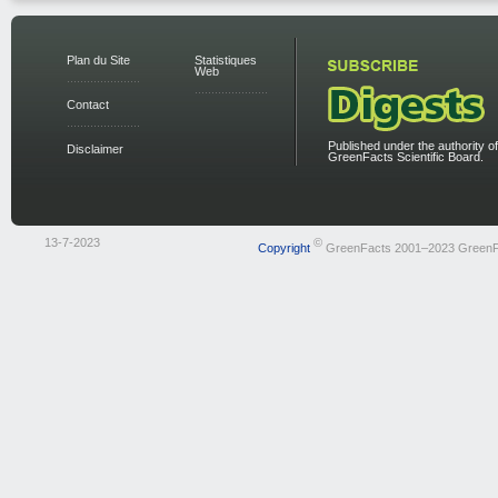
Plan du Site
Statistiques
Web
Contact
Published under the authority of
Disclaimer
GreenFacts Scientific Board.
13-7-2023
©
Copyright
GreenFacts 2001–2023 GreenF