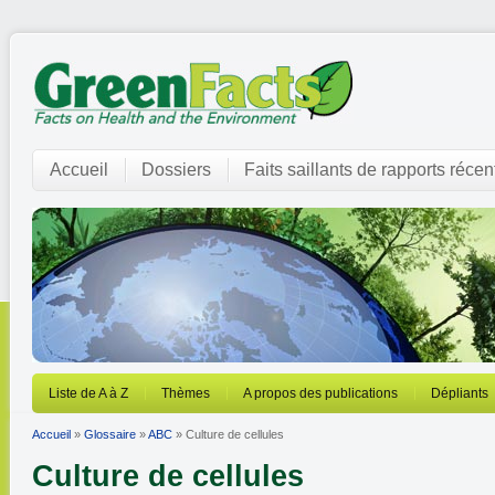
Accueil
Dossiers
Faits saillants de rapports récen
Liste de A à Z
Thèmes
A propos des publications
Dépliants
Accueil
»
Glossaire
»
ABC
» Culture de cellules
Culture de cellules