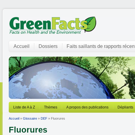
Accueil
Dossiers
Faits saillants de rapports récen
Liste de A à Z
Thèmes
A propos des publications
Dépliants
Accueil
»
Glossaire
»
DEF
» Fluorures
Fluorures