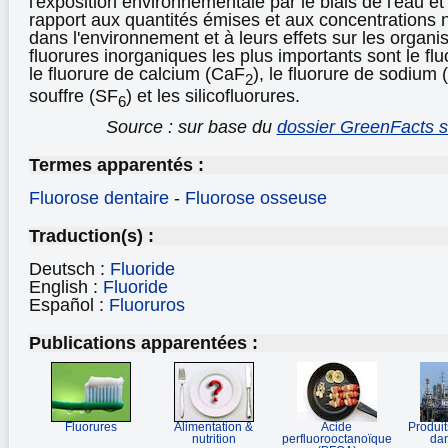
l'exposition environnementale par le biais de l'eau e
rapport aux quantités émises et aux concentrations 
dans l'environnement et à leurs effets sur les organi
fluorures inorganiques les plus importants sont le fl
le fluorure de calcium (CaF
), le fluorure de sodium 
2
souffre (SF
) et les silicofluorures.
6
Source : sur base du
dossier GreenFacts su
Termes apparentés :
Fluorose dentaire
-
Fluorose osseuse
Traduction(s) :
Deutsch :
Fluoride
English :
Fluoride
Español :
Fluoruros
Publications apparentées :
Fluorures
Alimentation &
Acide
Produit
nutrition
perfluorooctanoïque
da