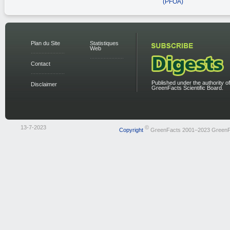
(PFOA)
Plan du Site
Statistiques
Web
Contact
Published under the authority of
Disclaimer
GreenFacts Scientific Board.
13-7-2023
©
Copyright
GreenFacts 2001–2023 GreenF