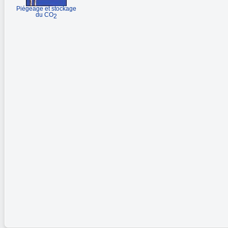
Piégeage et stockage
du CO
2