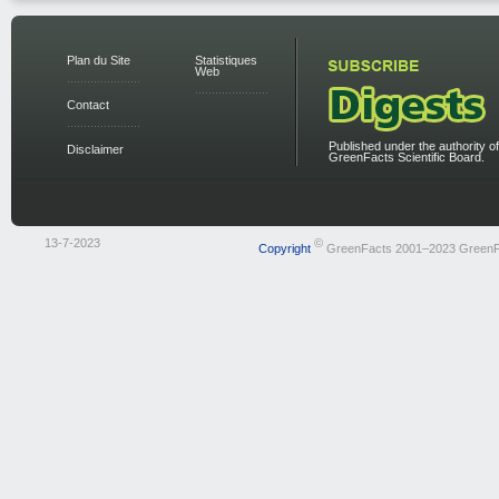
Plan du Site
Statistiques
Web
Contact
Published under the authority of
Disclaimer
GreenFacts Scientific Board.
13-7-2023
©
Copyright
GreenFacts 2001–2023 GreenF