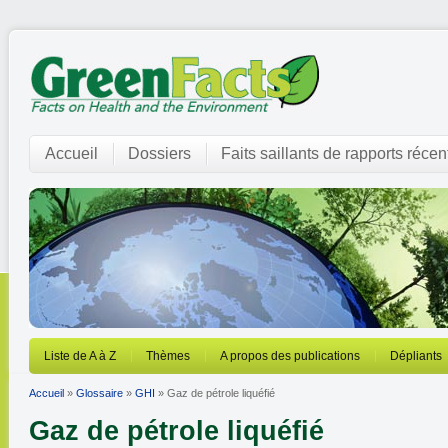
Accueil
Dossiers
Faits saillants de rapports récen
Liste de A à Z
Thèmes
A propos des publications
Dépliants
Accueil
»
Glossaire
»
GHI
» Gaz de pétrole liquéfié
Gaz de pétrole liquéfié