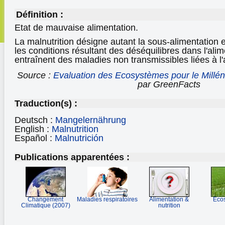
Définition :
Etat de mauvaise alimentation.
La malnutrition désigne autant la sous-alimentation e
les conditions résultant des déséquilibres dans l'alim
entraînent des maladies non transmissibles liées à l'
Source :
Evaluation des Ecosystèmes pour le Millén
par GreenFacts
Traduction(s) :
Deutsch :
Mangelernährung
English :
Malnutrition
Español :
Malnutrición
Publications apparentées :
Changement
Maladies respiratoires
Alimentation &
Eco
Climatique (2007)
nutrition