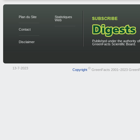
Plan du Site
Statistiques
Web
Contact
Published under the authority of
Disclaimer
GreenFacts Scientific Board.
13-7-2023
©
Copyright
GreenFacts 2001–2023 GreenF