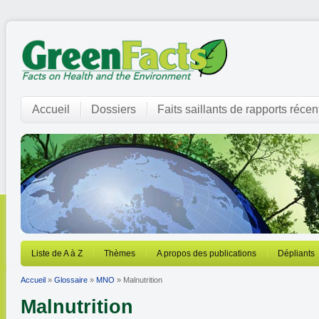
Accueil
Dossiers
Faits saillants de rapports récen
Liste de A à Z
Thèmes
A propos des publications
Dépliants
Accueil
»
Glossaire
»
MNO
» Malnutrition
Malnutrition