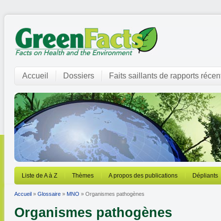
Accueil
Dossiers
Faits saillants de rapports récen
Liste de A à Z
Thèmes
A propos des publications
Dépliants
Accueil
»
Glossaire
»
MNO
» Organismes pathogènes
Organismes pathogènes