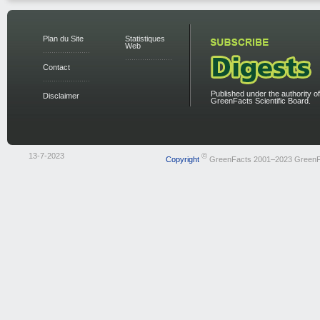
Plan du Site
Statistiques
Web
Contact
Published under the authority of
Disclaimer
GreenFacts Scientific Board.
13-7-2023
©
Copyright
GreenFacts 2001–2023 GreenF