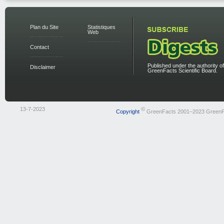
Plan du Site
Statistiques
Web
Contact
Published under the authority of
Disclaimer
GreenFacts Scientific Board.
13-7-2023
©
Copyright
GreenFacts 2001–2023 GreenF