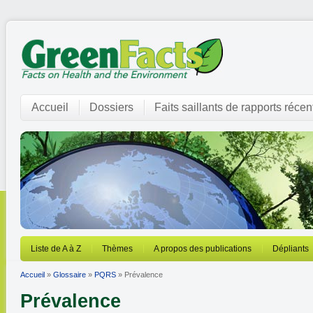
Accueil
Dossiers
Faits saillants de rapports récen
Liste de A à Z
Thèmes
A propos des publications
Dépliants
Accueil
»
Glossaire
»
PQRS
» Prévalence
Prévalence