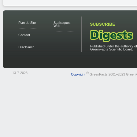
Plan du Site
Statistiques
Web
Contact
Published under the authority of
Disclaimer
GreenFacts Scientific Board.
13-7-2023
©
Copyright
GreenFacts 2001–2023 GreenF