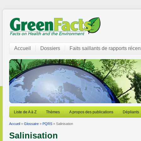
Accueil
Dossiers
Faits saillants de rapports récen
Liste de A à Z
Thèmes
A propos des publications
Dépliants
Accueil
»
Glossaire
»
PQRS
» Salinisation
Salinisation