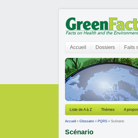
Accueil
Dossiers
Faits 
Liste de A à Z
Thèmes
A propos
Accueil
»
Glossaire
»
PQRS
» Scénario
Scénario