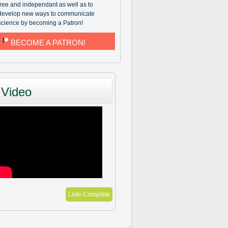
free and independant as well as to
develop new ways to communicate
science by becoming a Patron!
BECOME A PATRON!
Video
Liste Complète