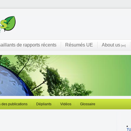
saillants de rapports récents
Résumés UE
About us
[en]
 des publications
Dépliants
Vidéos
Glossaire
T