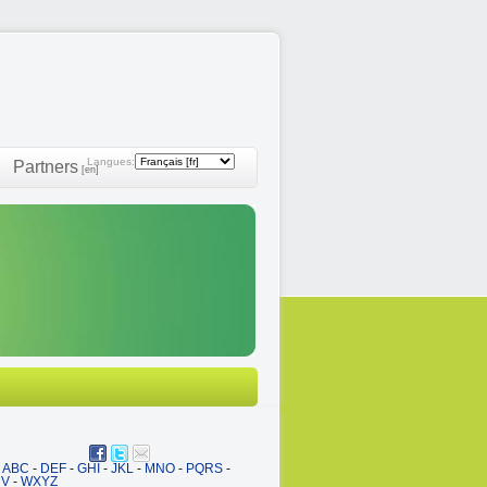
Langues:
Partners
[en]
ABC
-
DEF
-
GHI
-
JKL
-
MNO
-
PQRS
-
UV
-
WXYZ