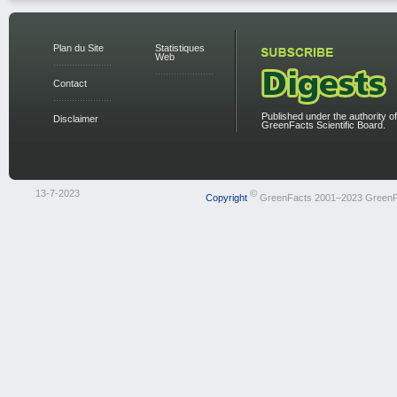
Plan du Site
Statistiques
Web
Contact
Published under the authority of
Disclaimer
GreenFacts Scientific Board.
13-7-2023
©
Copyright
GreenFacts 2001–2023 GreenF