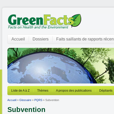
Accueil
Dossiers
Faits saillants de rapports récen
Liste de A à Z
Thèmes
A propos des publications
Dépliants
Accueil
»
Glossaire
»
PQRS
» Subvention
Subvention