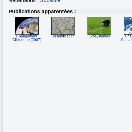
Nederlands :
Subsidie
Publications apparentées :
Changement
Désertification
Ecosystèmes
Cha
Climatique (2007)
Climat