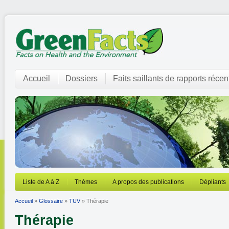
Accueil
Dossiers
Faits saillants de rapports récen
Liste de A à Z
Thèmes
A propos des publications
Dépliants
Accueil
»
Glossaire
»
TUV
» Thérapie
Thérapie