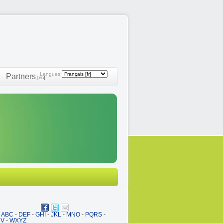
Langues:
Partners
[en]
ABC
-
DEF
-
GHI
-
JKL
-
MNO
-
PQRS
-
UV
-
WXYZ