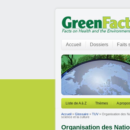
Accueil
Dossiers
Faits 
Liste de A à Z
Thèmes
A propos
Accueil
»
Glossaire
»
TUV
» Organisation des Nat
science et la culture
Organisation des Natio