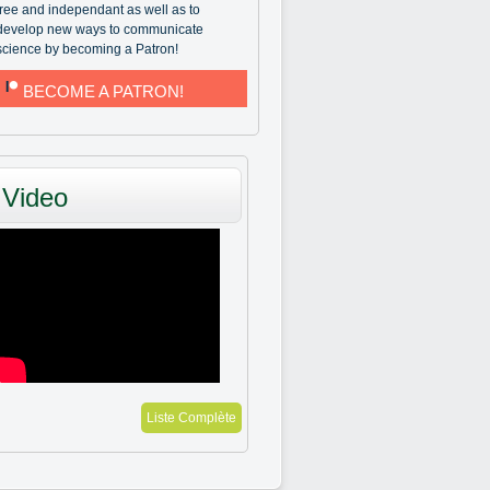
free and independant as well as to
develop new ways to communicate
science by becoming a Patron!
BECOME A PATRON!
Video
Liste Complète