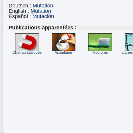
Deutsch :
Mutation
English :
Mutation
Español :
Mutación
Publications apparentées :
Champs statiques
Aspartame
Fluorures
Lignes