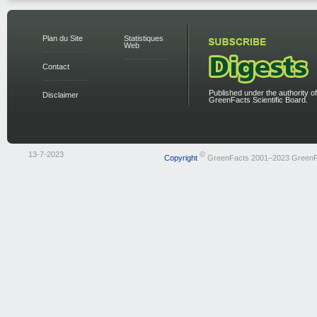
Plan du Site
Statistiques
Web
Contact
Published under the authority of
Disclaimer
GreenFacts Scientific Board.
13-7-2023
©
Copyright
GreenFacts 2001–2023 GreenF