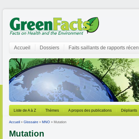
Accueil
Dossiers
Faits saillants de rapports récen
Liste de A à Z
Thèmes
A propos des publications
Dépliants
Accueil
»
Glossaire
»
MNO
» Mutation
Mutation