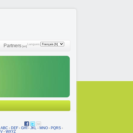
Langues:
Partners
[en]
ABC
-
DEF
-
GHI
-
JKL
-
MNO
-
PQRS
-
UV
-
WXYZ