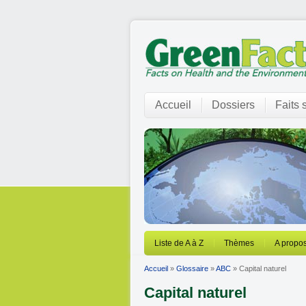
Accueil
Dossiers
Faits 
Liste de A à Z
Thèmes
A propos
Accueil
»
Glossaire
»
ABC
» Capital naturel
Capital naturel