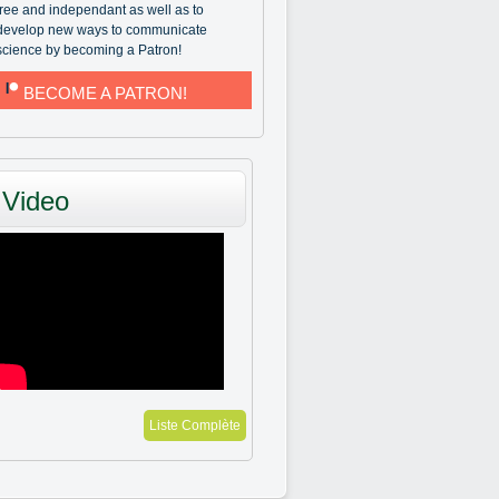
free and independant as well as to
develop new ways to communicate
science by becoming a Patron!
BECOME A PATRON!
Video
Liste Complète