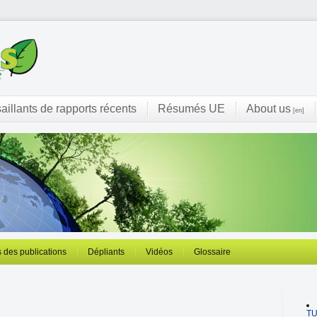
saillants de rapports récents
Résumés UE
About us
[en]
 des publications
Dépliants
Vidéos
Glossaire
T