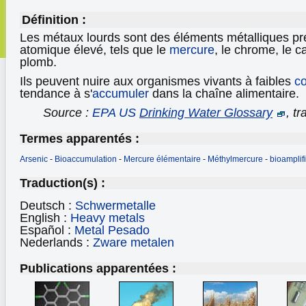
Définition :
Les métaux lourds sont des éléments métalliques pr
atomique élevé, tels que le
mercure
, le chrome, le c
plomb.
Ils peuvent nuire aux organismes vivants à faibles
co
tendance à s'
accumuler
dans la chaîne alimentaire.
Source :
EPA US
Drinking Water Glossary
, t
Termes apparentés :
Arsenic
-
Bioaccumulation
-
Mercure élémentaire
-
Méthylmercure
-
bioamplif
Traduction(s) :
Deutsch :
Schwermetalle
English :
Heavy metals
Español :
Metal Pesado
Nederlands :
Zware metalen
Publications apparentées :