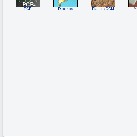
PCB
Dioxines
Plantes OGM
M