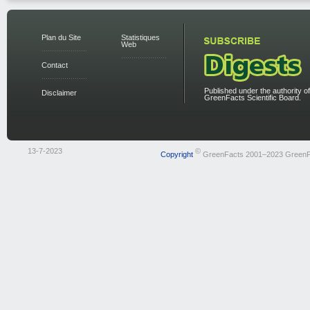
Plan du Site
Statistiques
Web
Contact
Published under the authority of
Disclaimer
GreenFacts Scientific Board.
13-7-2023
©
Copyright
GreenFacts 2001–2023 GreenF