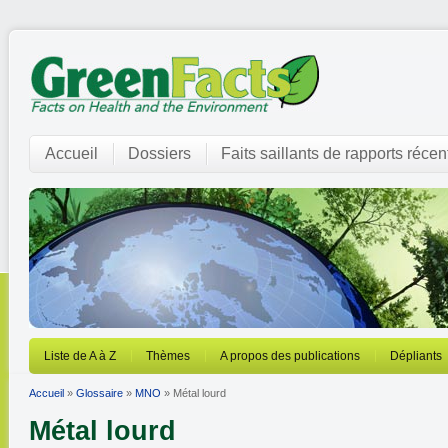
Accueil
Dossiers
Faits saillants de rapports récen
Liste de A à Z
Thèmes
A propos des publications
Dépliants
Accueil
»
Glossaire
»
MNO
» Métal lourd
Métal lourd