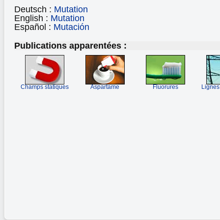
Deutsch :
Mutation
English :
Mutation
Español :
Mutación
Publications apparentées :
Champs statiques
Aspartame
Fluorures
Lignes