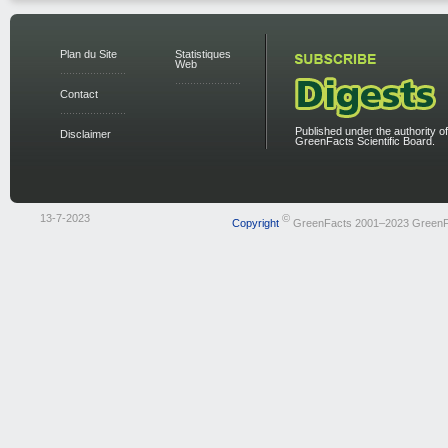
Plan du Site
Statistiques
Web
Contact
Published under the authority of
Disclaimer
GreenFacts Scientific Board.
13-7-2023
©
Copyright
GreenFacts 2001–2023 GreenF