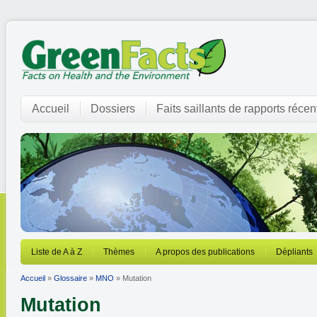
Accueil
Dossiers
Faits saillants de rapports récen
Liste de A à Z
Thèmes
A propos des publications
Dépliants
Accueil
»
Glossaire
»
MNO
» Mutation
Mutation