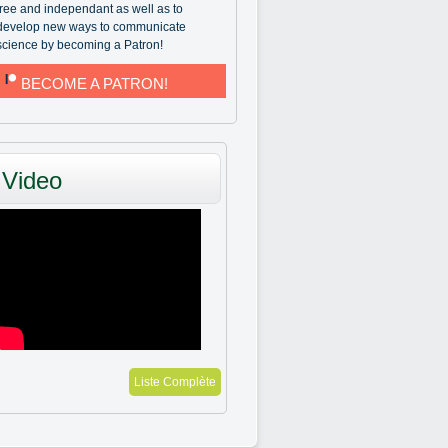
free and independant as well as to
develop new ways to communicate
science by becoming a Patron!
BECOME A PATRON!
Video
Liste Complète