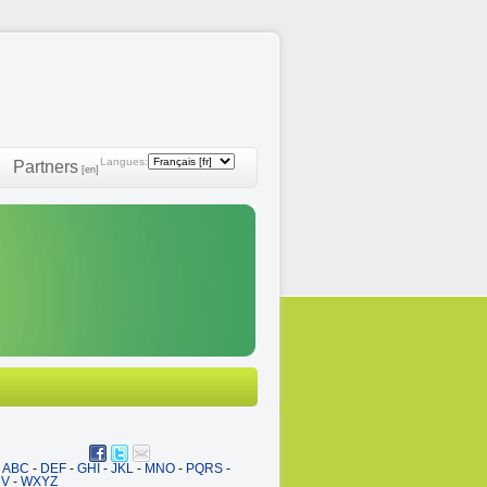
Langues:
Partners
[en]
ABC
-
DEF
-
GHI
-
JKL
-
MNO
-
PQRS
-
UV
-
WXYZ