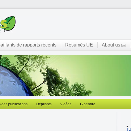
saillants de rapports récents
Résumés UE
About us
[en]
 des publications
Dépliants
Vidéos
Glossaire
T