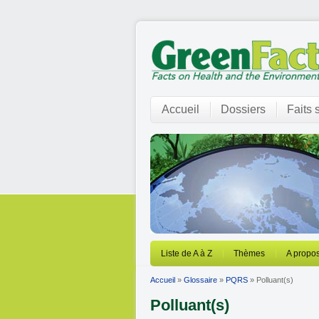
Accueil
Dossiers
Faits 
Liste de A à Z
Thèmes
A propos
Accueil
»
Glossaire
»
PQRS
» Polluant(s)
Polluant(s)