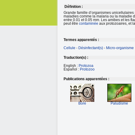
Définition :
Grande famille d’organismes unicellulaires
maladies comme la malaria ou la maladie du 
entre 0.01 et 0.05 mm. Les amibes et les fl
peut être
contaminée
aux protozoaires, et l
Termes apparentés :
Cellule
-
Désinfectant(s)
-
Micro-organisme
Traduction(s) :
English :
Protozoa
Español :
Protozoo
Publications apparentées :
Bore
Paludisme