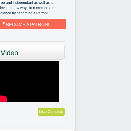
free and independant as well as to
develop new ways to communicate
science by becoming a Patron!
BECOME A PATRON!
Video
Liste Complète