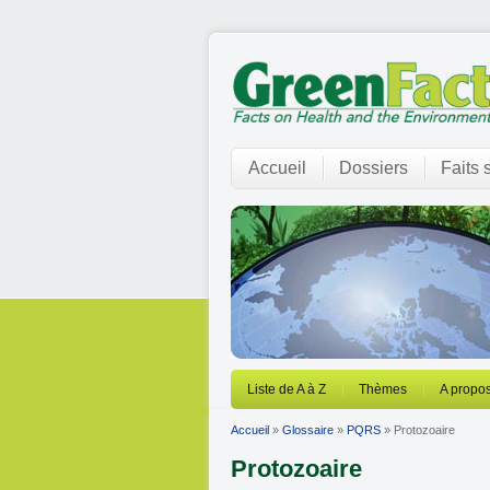
Accueil
Dossiers
Faits 
Liste de A à Z
Thèmes
A propos
Accueil
»
Glossaire
»
PQRS
» Protozoaire
Protozoaire