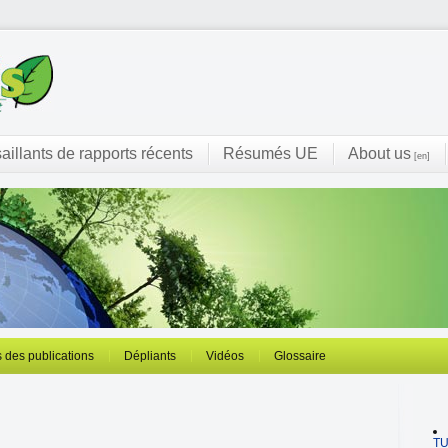
saillants de rapports récents
Résumés UE
About us
[en]
 des publications
Dépliants
Vidéos
Glossaire
T