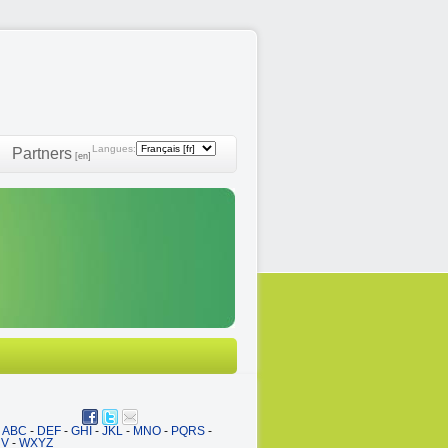
Langues:
Partners
[en]
ABC
-
DEF
-
GHI
-
JKL
-
MNO
-
PQRS
-
UV
-
WXYZ