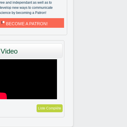
free and independant as well as to
develop new ways to communicate
science by becoming a Patron!
BECOME A PATRON!
Video
Liste Complète