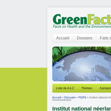
Accueil
Dossiers
Faits 
Liste de A à Z
Thèmes
A propos
Accueil
»
Glossaire
»
PQRS
» Institut national n
l'environnement
Institut national néerl