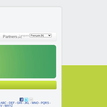
Langues:
Partners
[en]
ABC
-
DEF
-
GHI
-
JKL
-
MNO
-
PQRS
-
UV
-
WXYZ