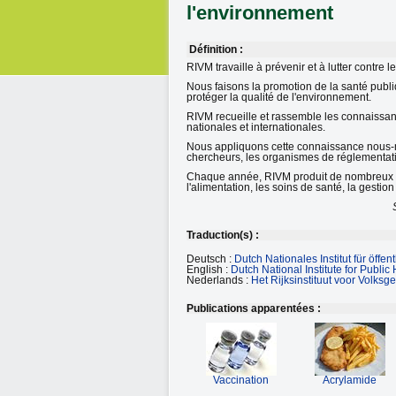
l'environnement
Définition :
RIVM travaille à prévenir et à lutter contre
Nous faisons la promotion de la santé publ
protéger la qualité de l'environnement.
RIVM recueille et rassemble les connaissanc
nationales et internationales.
Nous appliquons cette connaissance nous-mê
chercheurs, les organismes de réglementatio
Chaque année, RIVM produit de nombreux rapp
l'alimentation, les soins de santé, la gestio
Traduction(s) :
Deutsch :
Dutch Nationales Institut für öff
English :
Dutch National Institute for Publi
Nederlands :
Het Rijksinstituut voor Volks
Publications apparentées :
Vaccination
Acrylamide