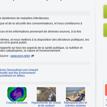
 les épidémies de maladies infectieuses.
ique et de la sécurité des consommateurs, et nous contribuons à
es et les informations provenant de diverses sources, à la fois
mes, et nous mettons à la disposition des décideurs politiques, les
n et le grand public.
orts sur tous les aspects de la santé publique, la nutrition et
n des catastrophes, la nature et l'environnement.
Source :
www.rivm.nl/en
entliche Gesundheit und Umwelt
c Health and the Environment
gezondheid en Milieu
Couche d'ozone
Hypochlorite de chlore
Nanoparticules et
et de sodium
crèmes solaires