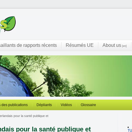
saillants de rapports récents
Résumés UE
About us
[en]
 des publications
Dépliants
Vidéos
Glossaire
éerlandais pour la santé publique et
andais pour la santé publique et
T