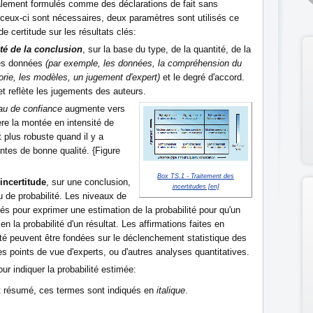
galement formulés comme des déclarations de fait sans
ue ceux-ci sont nécessaires, deux paramètres sont utilisés ce
de certitude sur les résultats clés:
ité de la conclusion
, sur la base du type, de la quantité, de la
des données
(par exemple, les données, la compréhension du
rie, les modèles, un jugement d'expert)
et le degré d'accord.
et reflète les jugements des auteurs.
au de confiance
augmente vers
ère la montée en intensité de
 plus robuste quand il y a
ntes de bonne qualité. {Figure
Box TS.1 - Traitement des
incertitude
, sur une conclusion,
incertitudes [en]
 de probabilité. Les niveaux de
isés pour exprimer une estimation de la probabilité pour qu'un
 la probabilité d'un résultat. Les affirmations faites en
ilité peuvent être fondées sur le déclenchement statistique des
s points de vue d'experts, ou d'autres analyses quantitatives.
ur indiquer la probabilité estimée:
nt résumé, ces termes sont indiqués en
italique
.