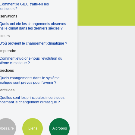
 Comment le GIEC traite-t-il les
certitudes ?
servations
 Quels ont été les changements observés
ns le climat dans les derniers siècles ?
cteurs
 D'où provient le changement climatique ?
mprendre
 Comment étudions-nous l'évolution du
stème climatique ?
ojections
 Quels changements dans le système
imatique sont prévus pour l'avenir ?
certitudes
 Quelles sont les principales incertitudes
ncernant le changement climatique ?
lossaire
Liens
A propos