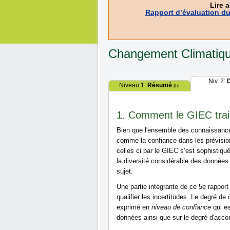
Lire 
Rapport d’évaluation du
Changement Climatiqu
Niv. 2:
D
Niveau 1:
Résumé
[fr]
1. Comment le GIEC traite
Bien que l'ensemble des connaissances
comme la confiance dans les prévisio
celles ci par le GIEC s’est sophistiqué
la diversité considérable des données 
sujet.
Une partie intégrante de ce 5e rapport 
qualifier les incertitudes. Le degré de
exprimé en
niveau de confiance
qui es
données ainsi que sur le degré d'accor