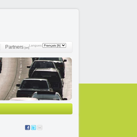
Langues:
Partners
[en]