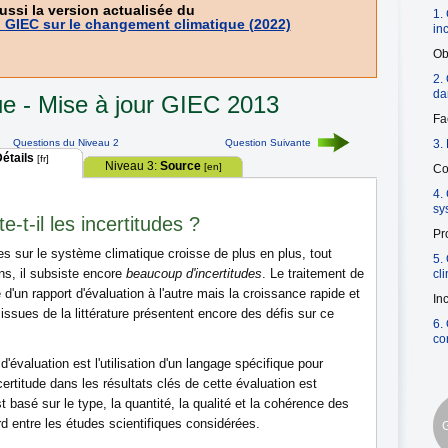
aussi la version actualisée du
1.
 GIEC sur le changement climatique (2022)
in
Ob
2.
da
e - Mise à jour GIEC 2013
Fa
Questions du Niveau 2
Question Suivante
3.
étails
[fr]
Niveau 3:
Source
[en]
Co
4.
sy
-t-il les incertitudes ?
Pr
 sur le système climatique croisse de plus en plus, tout
5.
ns, il subsiste encore
beaucoup d'incertitudes
. Le traitement de
cl
 d'un rapport d'évaluation à l'autre mais la croissance rapide et
In
issues de la littérature présentent encore des défis sur ce
6.
co
d'évaluation est l'utilisation d'un langage spécifique pour
 certitude dans les résultats clés de cette évaluation est
t basé sur le type, la quantité, la qualité et la cohérence des
d entre les études scientifiques considérées.
G