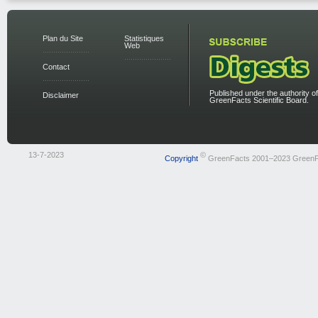
Plan du Site
Statistiques
Web
Contact
Published under the authority of
Disclaimer
GreenFacts Scientific Board.
13-7-2023
©
Copyright
GreenFacts 2001–2023 GreenF