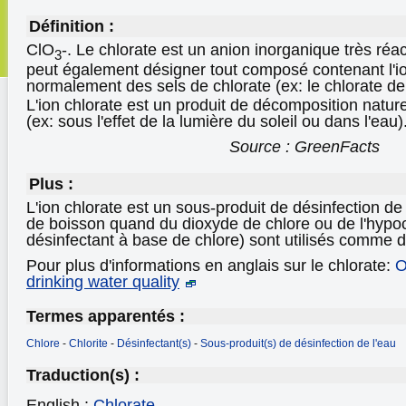
Définition :
ClO
-. Le chlorate est un anion inorganique très réact
3
peut également désigner tout composé contenant l'io
normalement des sels de chlorate (ex: le chlorate d
L'ion chlorate est un produit de décomposition natur
(ex: sous l'effet de la lumière du soleil ou dans l'eau)
Source : GreenFacts
Plus :
L'ion chlorate est un sous-produit de désinfection de
de boisson quand du dioxyde de chlore ou de l'hypoc
désinfectant à base de chlore) sont utilisés comme d
Pour plus d'informations en anglais sur le chlorate:
drinking water quality
Termes apparentés :
Chlore
-
Chlorite
-
Désinfectant(s)
-
Sous-produit(s) de désinfection de l'eau
Traduction(s) :
English :
Chlorate