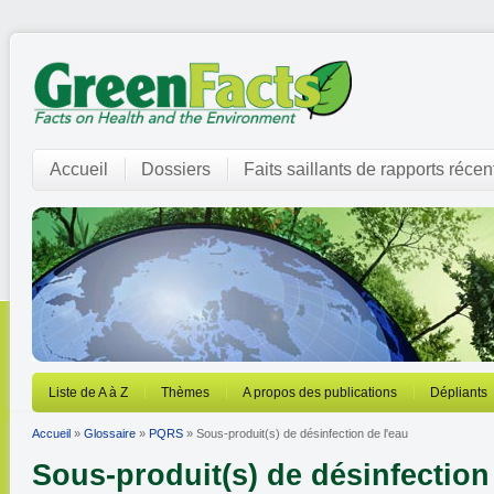
Accueil
Dossiers
Faits saillants de rapports récen
Liste de A à Z
Thèmes
A propos des publications
Dépliants
Accueil
»
Glossaire
»
PQRS
» Sous-produit(s) de désinfection de l'eau
Sous-produit(s) de désinfection