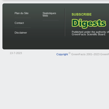
Plan du Site
Statistiques
Web
Contact
Published under the authority of
Disclaimer
GreenFacts Scientific Board.
13-7-2023
©
Copyright
GreenFacts 2001–2023 GreenF