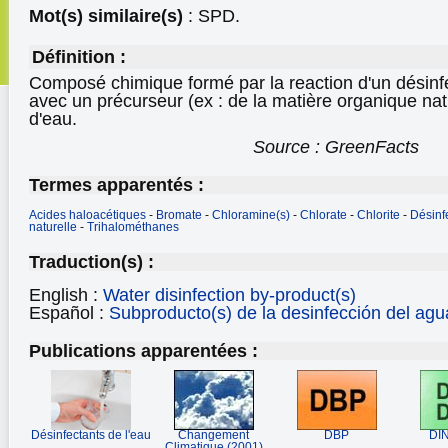
Mot(s) similaire(s)
: SPD.
Définition :
Composé chimique formé par la reaction d'un désinfec
avec un précurseur (ex : de la matière organique na
d'eau.
Source : GreenFacts
Termes apparentés :
Acides haloacétiques
-
Bromate
-
Chloramine(s)
-
Chlorate
-
Chlorite
-
Désinf
naturelle
-
Trihalométhanes
Traduction(s) :
English :
Water disinfection by-product(s)
Español :
Subproducto(s) de la desinfección del agu
Publications apparentées :
Désinfectants de l'eau
Changement
DBP
DI
Climatique (2001)