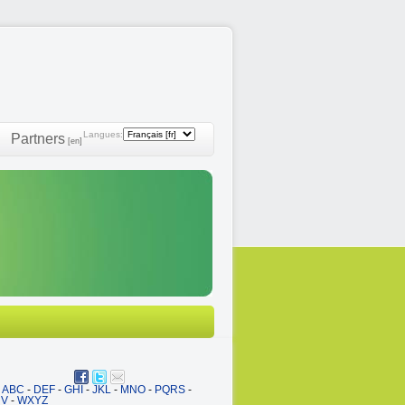
Langues:
Partners
[en]
ABC
-
DEF
-
GHI
-
JKL
-
MNO
-
PQRS
-
UV
-
WXYZ