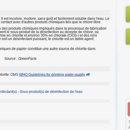
 Il est incolore, inodore, sans goût et facilement soluble dans l'eau. Le
 contact avec d'autres produits chimiques tels que le chlore libre.
 un des produits chimiques impliqués dans le processus de fabrication
ment le sous-produit de la désinfection au dioxyde de chlore, où
me en chlorite et environ 30% en chlorate (ClO3-) et des ions
 soit un désinfectant puissant, le chlorite est un faible agent
riques de papier constitue une autre source de chlorite dans
Source : GreenFacts
lorite:
OMS
WHO Guidelines for drinking water quality
nfectant(s)
-
Sous-produit(s) de désinfection de l'eau