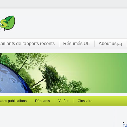
saillants de rapports récents
Résumés UE
About us
[en]
 des publications
Dépliants
Vidéos
Glossaire
T