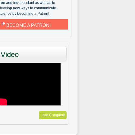
free and independant as well as to
develop new ways to communicate
science by becoming a Patron!
BECOME A PATRON!
Video
Liste Complète