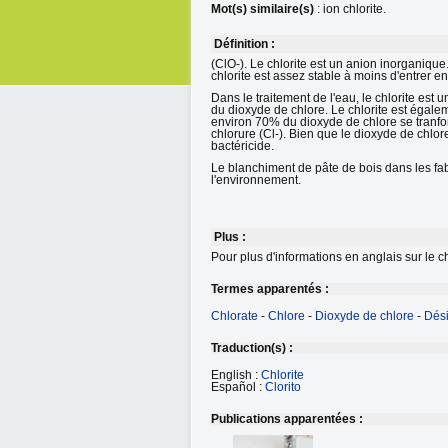
Mot(s) similaire(s)
: ion chlorite.
Définition :
(ClO-). Le chlorite est un anion inorganique.
chlorite est assez stable à moins d'entrer en
Dans le traitement de l'eau, le chlorite est
du dioxyde de chlore. Le chlorite est égale
environ 70% du dioxyde de chlore se tranfor
chlorure (Cl-). Bien que le dioxyde de chlore
bactéricide.
Le blanchiment de pâte de bois dans les fab
l'environnement.
Plus :
Pour plus d'informations en anglais sur le ch
Termes apparentés :
Chlorate
-
Chlore
-
Dioxyde de chlore
-
Dési
Traduction(s) :
English :
Chlorite
Español :
Clorito
Publications apparentées :