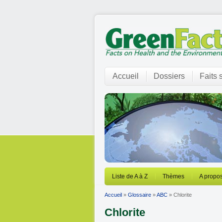
Accueil
Dossiers
Faits 
Liste de A à Z
Thèmes
A propos
Accueil
»
Glossaire
»
ABC
» Chlorite
Chlorite