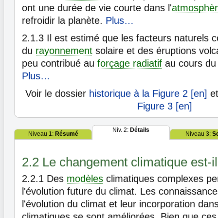
ont une durée de vie courte dans l'
atmosphè
refroidir la planète.
Plus…
2.1.3
Il est estimé que les facteurs naturels c
du
rayonnement
solaire et des éruptions vol
peu contribué au
forçage radiatif
au cours du 
Plus…
Voir le dossier
historique à la Figure 2 [en]
e
Figure 3 [en]
Niv. 2:
Détails
Niveau 1:
Résumé
Niveau 3:
S
2.2 Le changement climatique est-i
2.2.1
Des
modèles
climatiques complexes per
l'évolution future du climat. Les connaissance
l'évolution du climat et leur incorporation da
climatiques se sont améliorées. Bien que ce