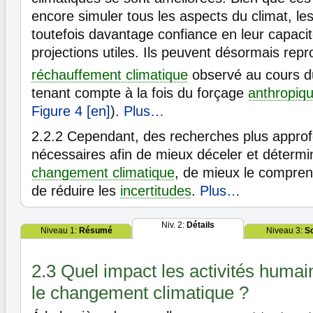
encore simuler tous les aspects du climat, le
toutefois davantage confiance en leur capacit
projections utiles. Ils peuvent désormais repr
réchauffement climatique
observé au cours 
tenant compte à la fois du forçage
anthropiq
Figure 4 [en]
).
Plus…
2.2.2
Cependant, des recherches plus approf
nécessaires afin de mieux déceler et détermi
changement climatique
, de mieux le comprend
de réduire les
incertitudes
.
Plus…
Niv. 2:
Détails
Niveau 1:
Résumé
Niveau 3:
S
2.3 Quel impact les activités humai
le changement climatique ?