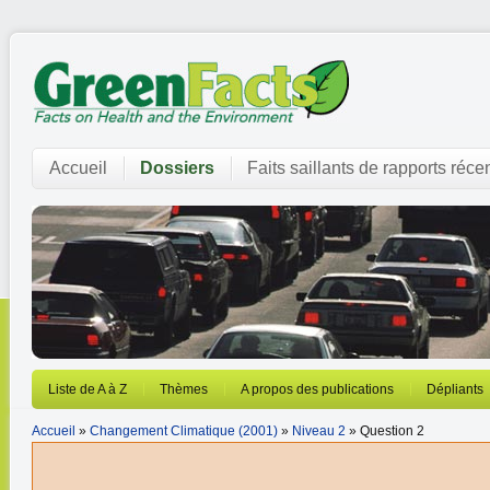
Accueil
Dossiers
Faits saillants de rapports réce
Liste de A à Z
Thèmes
A propos des publications
Dépliants
Accueil
»
Changement Climatique (2001)
»
Niveau 2
» Question 2