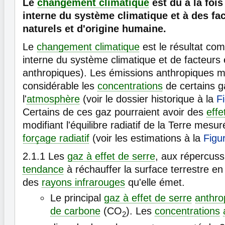
Le
changement climatique
est dû à la fois 
interne du système climatique et à des fa
naturels et d'origine humaine.
Le
changement climatique
est le résultat comb
interne du système climatique et de facteurs 
anthropiques). Les émissions anthropiques m
considérable les
concentrations
de certains 
l'
atmosphère
(voir le dossier historique à la
F
Certains de ces gaz pourraient avoir des
effe
modifiant l'équilibre radiatif de la Terre mesu
forçage radiatif
(voir les estimations à la
Figu
2.1.1
Les
gaz à effet de serre
, aux répercuss
tendance
à réchauffer la surface terrestre en
des
rayons infrarouges
qu'elle émet.
Le principal
gaz à effet de serre
anthro
de carbone
(CO
). Les
concentrations
2