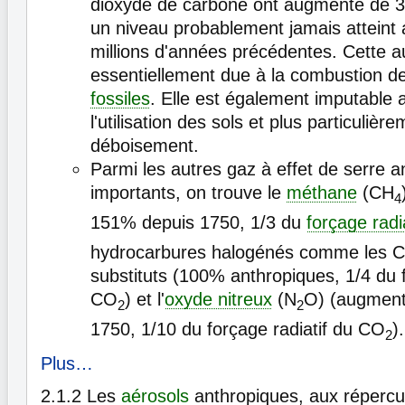
dioxyde de carbone ont augmenté de 
un niveau probablement jamais atteint
millions d'années précédentes. Cette 
essentiellement due à la combustion d
fossiles
. Elle est également imputable 
l'utilisation des sols et plus particulièr
déboisement.
Parmi les autres gaz à effet de serre 
importants, on trouve le
méthane
(CH
4
151% depuis 1750, 1/3 du
forçage radia
hydrocarbures halogénés comme les C
substituts (100% anthropiques, 1/4 du f
CO
) et l'
oxyde nitreux
(N
O) (augment
2
2
1750, 1/10 du forçage radiatif du CO
).
2
Plus…
2.1.2
Les
aérosols
anthropiques, aux répercu