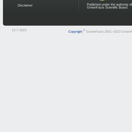
Published under the authority of
Disclaimer
GreenFacts Scientific Board.
13-7-2023
©
Copyright
GreenFacts 2001–2023 GreenF