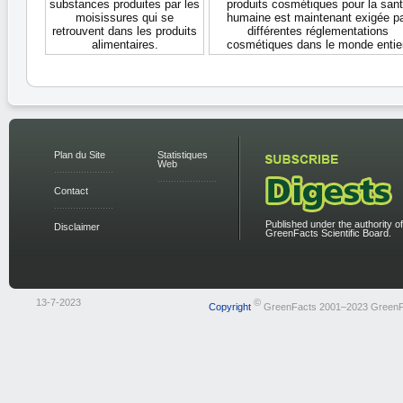
substances produites par les
produits cosmétiques pour la san
moisissures qui se
humaine est maintenant exigée p
retrouvent dans les produits
différentes réglementations
alimentaires.
cosmétiques dans le monde entier
Plan du Site
Statistiques
Web
Contact
Published under the authority of
Disclaimer
GreenFacts Scientific Board.
13-7-2023
©
Copyright
GreenFacts 2001–2023 GreenF