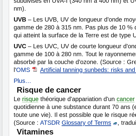
subdivisés en UVA-I (340 nm à 400 nm) et U
nm).
UVB
– Les UVB, UV de longueur d’onde moye
gamme de 280 à 315 nm. Pas plus de 10 %
qui atteint la surface de la Terre est de type
UVC
– Les UVC, UV de courte longueur d’ond
gamme de 100 à 280 nm. Tout le rayonnemen
absorbé par la couche d’ozone. (Source : Gr
l’
OMS
Artificial tanning sunbeds: risks an
Plus…
Risque de cancer
Le
risque
théorique d'appariation d'un
cancer
quotidienne à une substance durant 70 ans (e
toute une vie). Il est possible que le risque rée
(Source :
ATSDR
Glossary of Terms
, trad
Vitamines