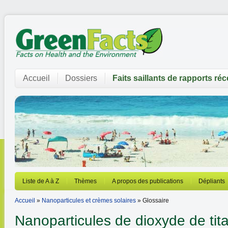
Accueil
Dossiers
Faits saillants de rapports ré
Liste de A à Z
Thèmes
A propos des publications
Dépliants
Accueil
»
Nanoparticules et crèmes solaires
» Glossaire
Nanoparticules de dioxyde de tit