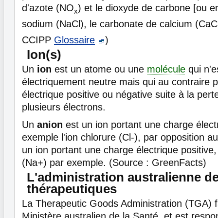
d'azote (NO
) et le dioxyde de carbone [ou e
x
sodium (NaCl), le carbonate de calcium (Ca
CCIPP
Glossaire
)
Ion(s)
Un
ion
est un atome ou une
molécule
qui n'e
électriquement neutre mais qui au contraire 
électrique positive ou négative suite à la pert
plusieurs électrons.
Un
anion
est un ion portant une charge élect
exemple l'ion chlorure (Cl-), par opposition a
un ion portant une charge électrique positiv
(Na+) par exemple. (Source : GreenFacts)
L'administration australienne d
thérapeutiques
La Therapeutic Goods Administration (TGA) fa
Ministère australien de la Santé, et est respo