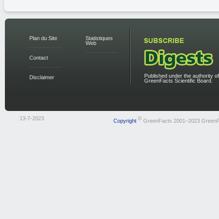
Plan du Site
Statistiques
Web
Contact
Published under the authority of
Disclaimer
GreenFacts Scientific Board.
13-7-2023
©
Copyright
GreenFacts 2001–2023 GreenF