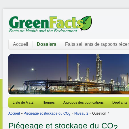
Accueil
Dossiers
Faits saillants de rapports réce
Liste de A à Z
Thèmes
A propos des publications
Dépliants
Accueil
»
Piégeage et stockage du CO
»
Niveau 2
» Question 7
2
Piégeage et stockage du CO
2