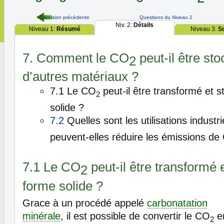
Question précédente
Questions du Niveau 2
Niv. 2:
Détails
Niveau 1:
Résumé
Niveau 3:
S
7. Comment le CO
peut-il être st
2
d’autres matériaux ?
7.1 Le CO
peut-il être transformé et 
2
solide ?
7.2
Quelles sont les utilisations industr
peuvent-elles réduire les émissions de
7.1 Le CO
peut-il être transformé 
2
forme solide ?
Grace à un procédé appelé
carbonatation
minérale
, il est possible de convertir le CO
e
2