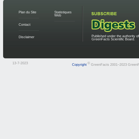
Plan du Site
Statistiques
Web
Contact
Published under the authority of
Disclaimer
GreenFacts Scientific Board.
13-7-2023
©
Copyright
GreenFacts 2001–2023 GreenF