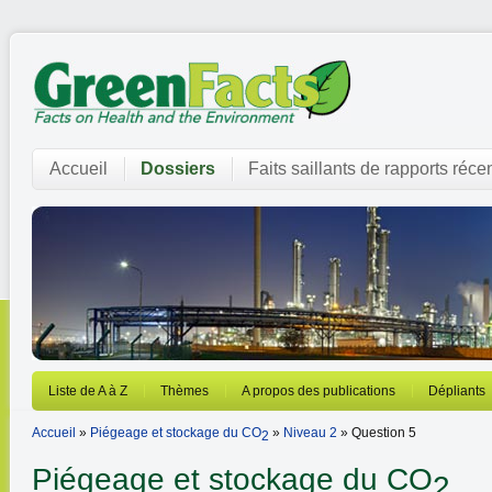
Accueil
Dossiers
Faits saillants de rapports réce
Liste de A à Z
Thèmes
A propos des publications
Dépliants
Accueil
»
Piégeage et stockage du CO
»
Niveau 2
» Question 5
2
Piégeage et stockage du CO
2