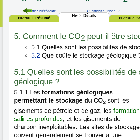
Question précédente
Questions du Niveau 2
Niv. 2:
Détails
Niveau 1:
Résumé
Niveau 3:
S
5. Comment le CO
peut-il être sto
2
5.1 Quelles sont les possibilités de st
5.2
Que coûte le stockage géologique 
5.1 Quelles sont les possibilités de
géologique ?
5.1.1
Les
formations géologiques
permettant le stockage du CO
sont les
2
gisements de pétrole et de gaz, les
formation
salines profondes
, et les gisements de
charbon inexploitables. Les sites de stockage
doivent généralement se trouver à une