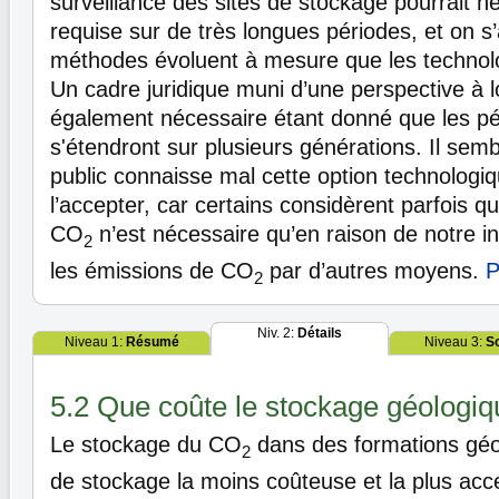
surveillance des sites de stockage pourrait 
requise sur de très longues périodes, et on s
méthodes évoluent à mesure que les technolo
Un cadre juridique muni d’une perspective à 
également nécessaire étant donné que les p
s'étendront sur plusieurs générations. Il sem
public connaisse mal cette option technologiqu
l’accepter, car certains considèrent parfois q
CO
n’est nécessaire qu’en raison de notre in
2
les émissions de CO
par d’autres moyens.
P
2
Niv. 2:
Détails
Niveau 1:
Résumé
Niveau 3:
S
5.2 Que coûte le stockage géologiq
Le stockage du CO
dans des formations géol
2
de stockage la moins coûteuse et la plus acc