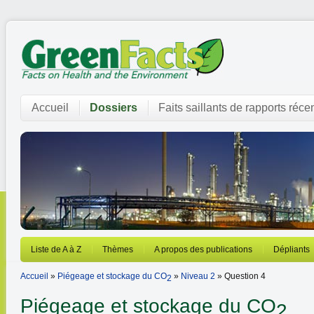
Accueil
Dossiers
Faits saillants de rapports réce
Liste de A à Z
Thèmes
A propos des publications
Dépliants
Accueil
»
Piégeage et stockage du CO
»
Niveau 2
» Question 4
2
Piégeage et stockage du CO
2