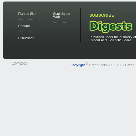
Plan du Site
Statistiques
Web
Contact
Published under the authority of
Disclaimer
GreenFacts Scientific Board.
13-7-2023
©
Copyright
GreenFacts 2001–2023 GreenF