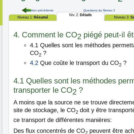
Question précédente
Questions du Niveau 2
Niv. 2:
Détails
Niveau 1:
Résumé
Niveau 3:
S
4. Comment le CO
piégé peut-il êt
2
4.1 Quelles sont les méthodes permetta
CO
?
2
4.2
Que coûte le transport du CO
?
2
4.1 Quelles sont les méthodes perm
transporter le CO
?
2
A moins que la source ne se trouve directem
site de stockage, le CO
doit y être transport
2
ce transport de différentes manières:
Des flux concentrés de CO
peuvent être ach
2