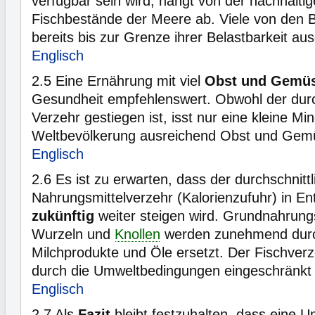
verfügbar sein wird, hängt von der nachhalti
Fischbestände der Meere ab. Viele von den 
bereits bis zur Grenze ihrer Belastbarkeit au
Englisch
2.5
Eine Ernährung mit viel
Obst und Gemü
Gesundheit empfehlenswert. Obwohl der durc
Verzehr gestiegen ist, isst nur eine kleine Mi
Weltbevölkerung ausreichend Obst und Ge
Englisch
2.6
Es ist zu erwarten, dass der durchschnittl
Nahrungsmittelverzehr (Kalorienzufuhr) in En
zukünftig
weiter steigen wird. Grundnahrungs
Wurzeln und
Knollen
werden zunehmend durc
Milchprodukte und Öle ersetzt. Der Fischver
durch die Umweltbedingungen eingeschränkt
Englisch
2.7
Als
Fazit
bleibt festzuhalten, dass eine U