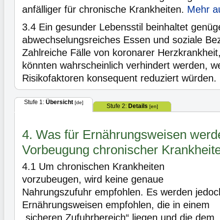
anfälliger für chronische Krankheiten.
Mehr au
3.4
Ein gesunder Lebensstil beinhaltet gen
abwechselungsreiches Essen und soziale Be
Zahlreiche Fälle von koronarer Herzkrankheit
könnten wahrscheinlich verhindert werden, w
Risikofaktoren konsequent reduziert würden.
Stufe 1:
Übersicht
[de]
Stufe 2:
Details
[en]
4. Was für Ernährungsweisen werd
Vorbeugung chronischer Krankheit
4.1
Um chronischen Krankheiten
vorzubeugen, wird keine genaue
Nahrungszufuhr empfohlen. Es werden jedoc
Ernährungsweisen empfohlen, die in einem
„sicheren Zufuhrbereich“ liegen und die dem