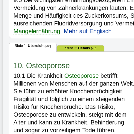
9.5
Die wichtigsten ernährungsbezogenen E
Vermeidung von Zahnerkrankungen lauten: E
Menge und Häufigkeit des Zuckerkonsums, Si
ausreichenden Fluoridversorgung und Vermei
Mangelernährung
.
Mehr auf Englisch
Stufe 1:
Übersicht
[de]
Stufe 2:
Details
[en]
10. Osteoporose
10.1
Die Krankheit
Osteoporose
betrifft
Millionen von Menschen auf der ganzen Welt
Sie führt zu erhöhter Knochenbrüchigkeit,
Fragilität und folglich zu einem steigenden
Risiko für Knochenbrüche. Das Risiko,
Osteoporose zu entwickeln, steigt mit dem
Alter und kann zu Krankheit, Behinderung
und sogar zu vorzeitigem Tode führen.