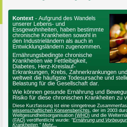
Kontext
- Aufgrund des Wandels
unserer Lebens- und
Essgewohnheiten, haben bestimmte
chronische Krankheiten sowohl in
den Industrieländern als auch in
Entwicklungsländern zugenommen.
Ernährungsbedingte chronische
Krankheiten wie Fettleibigkeit,
Diabetes, Herz-Kreislauf-
Erkrankungen, Krebs, Zahnerkrankungen und
weltweit die häufigste Todesursache und stell
Belastung für die Gesellschaft dar.
Wie können gesunde Ernährung und Bewegun
Risiko für diese chronischen Krankheiten zu 
Diese Kurzfassung ist eine sinngetreue Zusammenfa
wissenschaftlichen Konsensberichts
, der im 2003 dur
Weltgesundheitsorganisation (
WHO
) und die Weltern
(
FAO
) veröffentlicht wurde:
"
Ernährung und Vorbeugun
Krankheiten
"
Mehr...