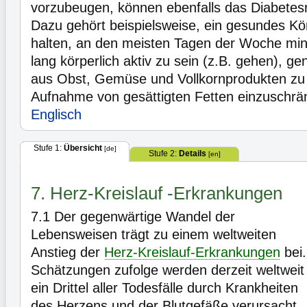
vorzubeugen, können ebenfalls das Diabetesri
Dazu gehört beispielsweise, ein gesundes Kö
halten, an den meisten Tagen der Woche mi
lang körperlich aktiv zu sein (z.B. gehen), ge
aus Obst, Gemüse und Vollkornprodukten zu 
Aufnahme von gesättigten Fetten einzuschr
Englisch
Stufe 1:
Übersicht
[de]
Stufe 2:
Details
[en]
7. Herz-Kreislauf -Erkrankungen
7.1
Der gegenwärtige Wandel der
Lebensweisen trägt zu einem weltweiten
Anstieg der
Herz-Kreislauf-Erkrankungen
bei.
Schätzungen zufolge werden derzeit weltweit
ein Drittel aller Todesfälle durch Krankheiten
des Herzens und der Blutgefäße verursacht.