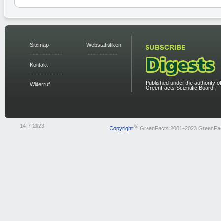
Sitemap
Webstatistiken
Kontakt
Published under the authority of
Widerruf
GreenFacts Scientific Board.
14-7-2023
©
Copyright
GreenFacts 2001–2023 GreenFa