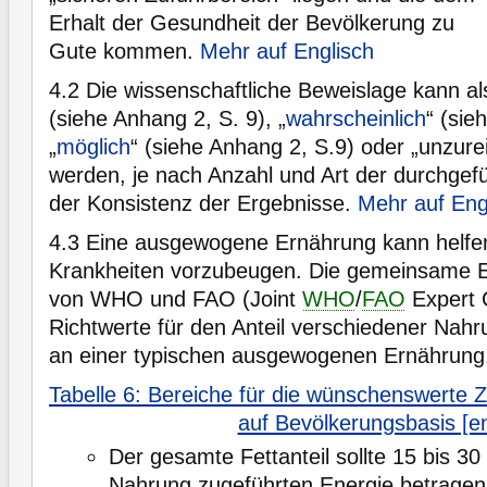
Erhalt der Gesundheit der Bevölkerung zu
Gute kommen.
Mehr auf Englisch
4.2
Die wissenschaftliche Beweislage kann al
(siehe Anhang 2, S. 9), „
wahrscheinlich
“ (sie
„
möglich
“ (siehe Anhang 2, S.9) oder „unzurei
werden, je nach Anzahl und Art der durchgef
der Konsistenz der Ergebnisse.
Mehr auf Eng
4.3
Eine ausgewogene Ernährung kann helfen
Krankheiten vorzubeugen. Die gemeinsame E
von WHO und FAO (Joint
WHO
/
FAO
Expert C
Richtwerte für den Anteil verschiedener Nah
an einer typischen ausgewogenen Ernährung
Tabelle 6: Bereiche für die wünschenswerte 
auf Bevölkerungsbasis [e
Der gesamte Fettanteil sollte 15 bis 30
Nahrung zugeführten Energie betragen