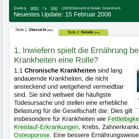
Quelle:
WHO
/
FAO
(2003)
Übersicht & Details: GreenFacts
Neuestes Update: 15 Februar 2008
Stufe 1:
Übersicht
[de]
Stufe 2:
Details
[en]
1. Inwiefern spielt die Ernährung b
Krankheiten eine Rolle?
1.1
Chronische Krankheiten
sind lang
andauernde Krankheiten, die nicht
ansteckend und weitgehend vermeidbar
sind. Sie sind weltweit die häufigste
Todesursache und stellen eine erhebliche
Belastung für die Gesellschaft dar. Dies gilt
insbesondere für Krankheiten wie
Fettleibigke
Kreislauf-Erkrankungen
, Krebs, Zahnerkrank
Osteoporose
. Eine bessere Ernährungsweis