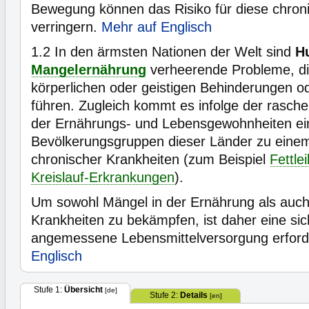
Bewegung können das Risiko für diese chron
verringern.
Mehr auf Englisch
1.2
In den ärmsten Nationen der Welt sind
H
Mangelernährung
verheerende Probleme, di
körperlichen oder geistigen Behinderungen o
führen. Zugleich kommt es infolge der rasc
der Ernährungs- und Lebensgewohnheiten ei
Bevölkerungsgruppen dieser Länder zu einem
chronischer Krankheiten (zum Beispiel
Fettlei
Kreislauf-Erkrankungen
).
Um sowohl Mängel in der Ernährung als auch
Krankheiten zu bekämpfen, ist daher eine si
angemessene Lebensmittelversorgung erford
Englisch
Stufe 1:
Übersicht
[de]
Stufe 2:
Details
[en]