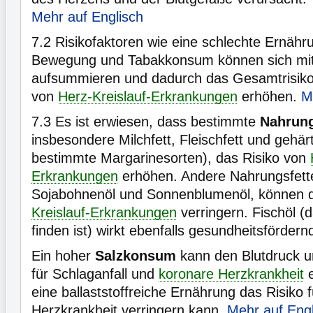
Mehr auf Englisch
7.2
Risikofaktoren wie eine schlechte Ernäh
Bewegung und Tabakkonsum können sich mit 
aufsummieren und dadurch das Gesamtrisiko 
von
Herz-Kreislauf-Erkrankungen
erhöhen.
M
7.3
Es ist erwiesen, dass bestimmte
Nahrung
insbesondere Milchfett, Fleischfett und gehär
bestimmte Margarinesorten), das Risiko von
Erkrankungen
erhöhen. Andere Nahrungsfette
Sojabohnenöl und Sonnenblumenöl, können d
Kreislauf-Erkrankungen
verringern. Fischöl (d
finden ist) wirkt ebenfalls gesundheitsfördern
Ein hoher
Salzkonsum
kann den Blutdruck u
für Schlaganfall und
koronare Herzkrankheit
e
eine ballaststoffreiche Ernährung das Risiko 
Herzkrankheit verringern kann.
Mehr auf Engl