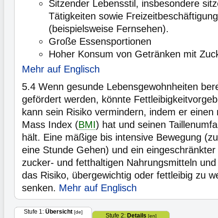
Sitzender Lebensstil, insbesondere sit
Tätigkeiten sowie Freizeitbeschäftig
(beispielsweise Fernsehen).
Große Essensportionen
Hoher Konsum von Getränken mit Zuc
Mehr auf Englisch
5.4
Wenn gesunde Lebensgewohnheiten berei
gefördert werden, könnte Fettleibigkeitvorge
kann sein Risiko vermindern, indem er einen
Mass Index (
BMI
) hat und seinen Taillenumfa
hält. Eine mäßige bis intensive Bewegung (zu
eine Stunde Gehen) und ein eingeschränkte
zucker- und fetthaltigen Nahrungsmitteln un
das Risiko, übergewichtig oder fettleibig zu w
senken.
Mehr auf Englisch
Stufe 1:
Übersicht
[de]
Stufe 2:
Details
[en]