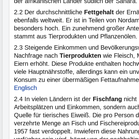
der afrikanischen Länder südlich der Sahara
2.2
Der durchschnittliche
Fettgehalt
der Ernä
ebenfalls weltweit. Er ist in Teilen von Nord
besonders hoch. Ein zunehmend großer Antei
stammt aus Tierprodukten und Pflanzenölen
2.3
Steigende Einkommen und Bevölkerungs
Nachfrage nach
Tierprodukten
wie Fleisch, 
Eiern erhöht. Diese Produkte enthalten hoch
viele Hauptnährstoffe, allerdings kann ein un
Konsum zu einer übermäßigen Fettaufnahme
Englisch
2.4
In vielen Ländern ist der
Fischfang
nicht 
Arbeitsplätzen und Einkommen, sondern auch
Quelle für tierisches Eiweiß. Die pro Person d
verzehrte Menge an Fisch und Fischereiproduk
1957 fast verdoppelt. Inwiefern diese Nahrun