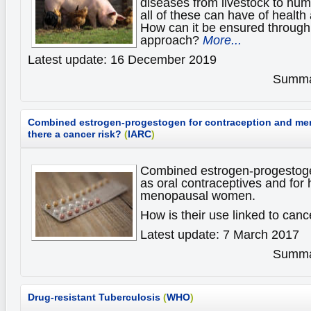
diseases from livestock to hum
all of these can have of healt
How can it be ensured through
approach?
More...
Latest update: 16 December 2019
Summar
Combined estrogen-progestogen for contraception and men
there a cancer risk?
(
IARC
)
Combined estrogen-progestogen
as oral contraceptives and for
menopausal women.
How is their use linked to canc
Latest update: 7 March 2017
Summar
Drug-resistant Tuberculosis
(
WHO
)