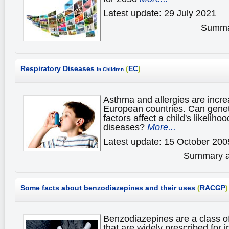
Latest update: 29 July 2021
Summar
Respiratory Diseases
(
EC
)
in Children
Asthma and allergies are incr
European countries. Can genet
factors affect a child's likelih
diseases?
More...
Latest update: 15 October 200
Summary av
Some facts about benzodiazepines and their uses
(
RACGP
)
Benzodiazepines are a class o
that are widely prescribed for 