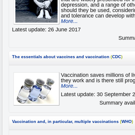
depression, and a range of ot
should they be used, consider
and tolerance can develop wit
More...
Latest update: 26 June 2017
Summar
The essentials about vaccines and vaccination
(
CDC
)
Vaccination saves millions of 
they work and is there still pr
More...
Latest update: 30 September 
Summary availa
Vaccination and, in particular, multiple vaccinations
(
WHO
)