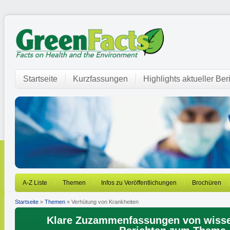
Startseite
Kurzfassungen
Highlights aktueller Ber
A-Z Liste
Themen
Infos zu Veröffentlichungen
Brochüren
Startseite
»
Themen
» Verhütung von Krankheiten
Klare Zuzammenfassungen von wisse