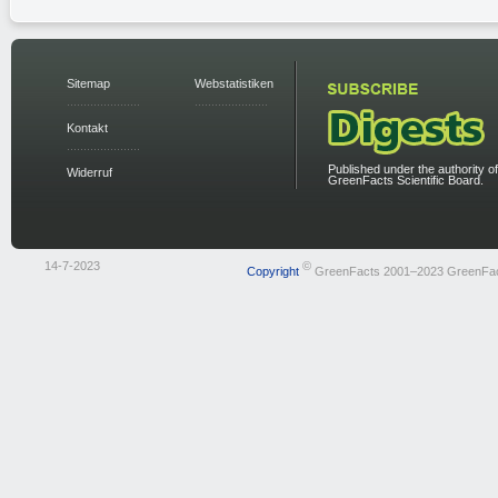
Sitemap
Webstatistiken
Kontakt
Published under the authority of
Widerruf
GreenFacts Scientific Board.
14-7-2023
©
Copyright
GreenFacts 2001–2023 GreenFa