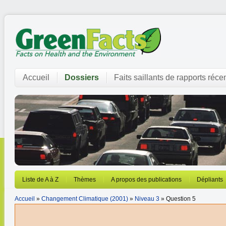
Accueil
Dossiers
Faits saillants de rapports réce
Liste de A à Z
Thèmes
A propos des publications
Dépliants
Accueil
»
Changement Climatique (2001)
»
Niveau 3
» Question 5