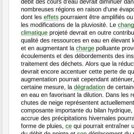
débit des cours d'eau devrait diminuer da
nombreuses régions en raison d'une évapo
dont les
effets
pourraient être amplifiés ou
les modifications de la pluviosité. Le
chan
climatique
projeté devrait en outre contribu
qualité des ressources en eau en élevant 
et en augmentant la
charge
polluante pro
écoulements et des débordements des inst
traitement des déchets. Alors que la réduc
devrait encore accentuer cette perte de qua
augmentation pourrait cependant atténuer
certaine mesure, la
dégradation
de certain
en eau en favorisant la dilution. Dans les 
chutes de neige représentent actuellemen
composante importante du bilan hydrique,
accrue des précipitations hivernales pourra
forme de pluies,
ce
qui pourrait entraîner
du débit de pointe et
son
déplacement du p