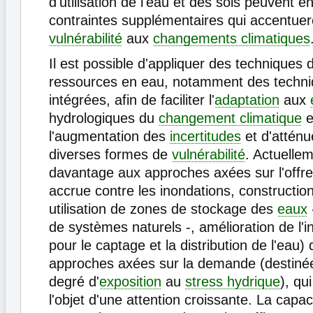
d'utilisation de l'eau et des sols peuvent e
contraintes supplémentaires qui accentuer
vulnérabilité
aux
changements climatiques
Il est possible d'appliquer des techniques 
ressources en eau, notamment des techni
intégrées, afin de faciliter l'
adaptation
aux
hydrologiques du
changement climatique
e
l'augmentation des
incertitudes
et d'atténue
diverses formes de
vulnérabilité
. Actuellem
davantage aux approches axées sur l'offre
accrue contre les inondations, constructio
utilisation de zones de stockage des
eaux
de systèmes naturels -, amélioration de l'i
pour le captage et la distribution de l'eau)
approches axées sur la demande (destinées
degré d'
exposition
au
stress hydrique
), qu
l'objet d'une attention croissante. La capa