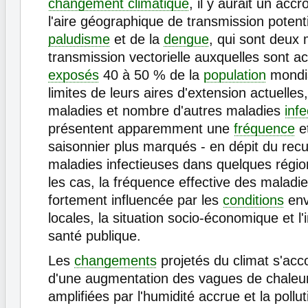
changement climatique
, il y aurait un acc
l'aire géographique de transmission potenti
paludisme
et de la
dengue
, qui sont deux 
transmission vectorielle auxquelles sont a
exposés
40 à 50 % de la
population
mondia
limites de leurs aires d'extension actuelle
maladies et nombre d'autres maladies
inf
présentent apparemment une
fréquence
et
saisonnier plus marqués - en dépit du recu
maladies infectieuses dans quelques régi
les cas, la fréquence effective des maladi
fortement influencée par les
conditions
env
locales, la situation socio-économique et l'
santé publique.
Les
changements
projetés du climat s'ac
d'une augmentation des vagues de chaleur
amplifiées par l'humidité accrue et la pollut