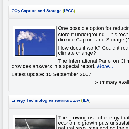
CO
Capture and Storage
(
IPCC
)
2
One possible option for reduc
store it underground. This tec
dioxide Capture and Storage 
How does it work? Could it rea
climate change?
The International Panel on Cl
provides answers in a special report.
More...
Latest update: 15 September 2007
Summary availa
Energy Technologies
(
IEA
)
Scenarios to 2050
The growing use of energy that
economic growth puts unsusta
natural resources and on the 