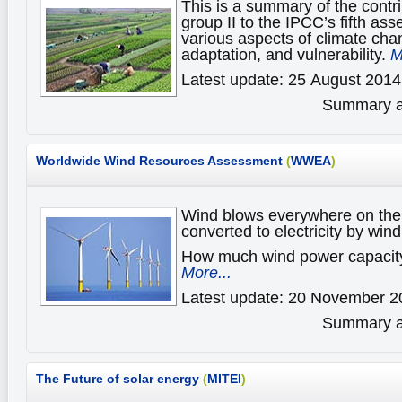
This is a summary of the contri
group II to the IPCC’s fifth as
various aspects of climate cha
adaptation, and vulnerability.
M
Latest update: 25 August 2014
Summary av
Worldwide Wind Resources Assessment
(
WWEA
)
Wind blows everywhere on the 
converted to electricity by wind
How much wind power capacity 
More...
Latest update: 20 November 2
Summary av
The Future of solar energy
(
MITEI
)