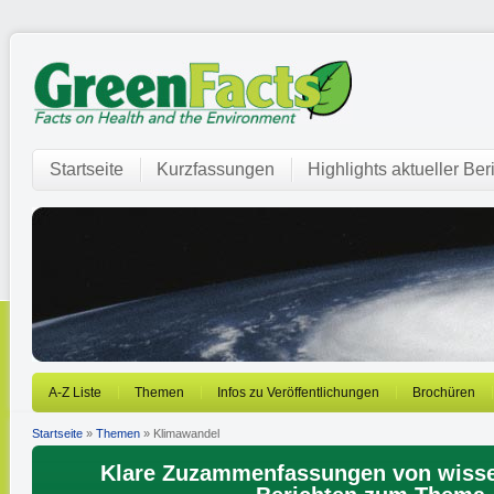
Startseite
Kurzfassungen
Highlights aktueller Ber
A-Z Liste
Themen
Infos zu Veröffentlichungen
Brochüren
Startseite
»
Themen
» Klimawandel
Klare Zuzammenfassungen von wisse