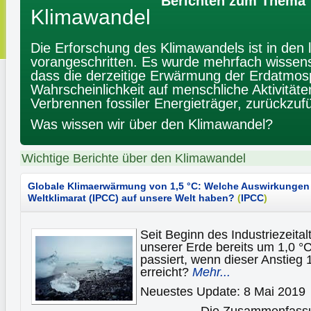
Berichten zum Thema
Klimawandel
Die Erforschung des Klimawandels ist in den 
vorangeschritten. Es wurde mehrfach wissensc
dass die derzeitige Erwärmung der Erdatmos
Wahrscheinlichkeit auf menschliche Aktivitäte
Verbrennen fossiler Energieträger, zurückzufü
Was wissen wir über den Klimawandel?
Wichtige Berichte über den Klimawandel
Globale Klimaerwärmung von 1,5 °C: Welche Auswirkungen w
Weltklimarat (IPCC) auf unsere Welt haben?
(
IPCC
)
Seit Beginn des Industriezeita
unserer Erde bereits um 1,0 °
passiert, wenn dieser Anstieg 
erreicht?
Mehr...
Neuestes Update: 8 Mai 2019
Die Zusammenfassun