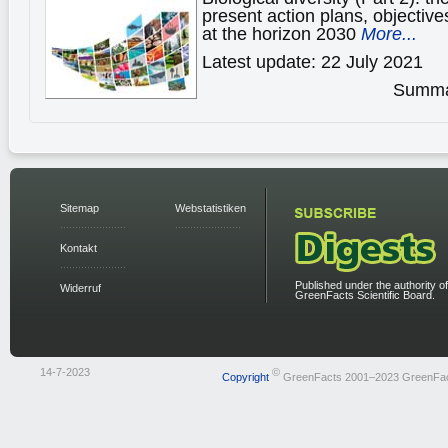
present action plans, objectiv
at the horizon 2030
More...
Latest update: 22 July 2021
Summar
Sitemap
Webstatistiken
Kontakt
Published under the authority of
Widerruf
GreenFacts Scientific Board.
14-7-2023
©
Copyright
GreenFacts 2001–2023 GreenFa