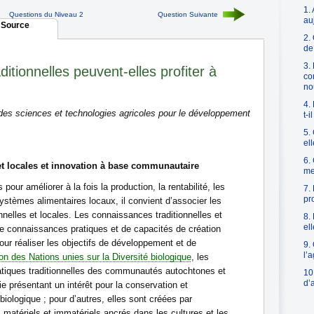
1. 
Questions du Niveau 2
Question Suivante
au
:
Source
2.
de
3.
itionnelles peuvent-elles profiter à
co
no
4.
 des sciences et technologies agricoles pour le développement
t-i
5.
el
6.
et locales et innovation à base communautaire
me
our améliorer à la fois la production, la rentabilité, les
7.
pr
ystèmes alimentaires locaux, il convient d’associer les
onnelles et locales. Les connaissances traditionnelles et
8.
ell
e connaissances pratiques et de capacités de création
our réaliser les objectifs de développement et de
9.
l’
n des Nations unies sur la Diversité biologique
, les
atiques traditionnelles des communautés autochtones et
10
d’
e présentant un intérêt pour la conservation et
 biologique ; pour d’autres, elles sont créées par
 matériels et immatériels ancrés dans les cultures et les