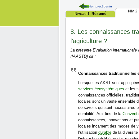
Question précédente
Niv. 2
Niveau 1:
Résumé
8. Les connaissances trad
l’agriculture ?
La présente Evaluation internationale
(IAASTD) dit :
Connaissances traditionnelles 
Lorsque les AKST sont appliquées p
services écosystémiques
et les s
connaissances officielles, traditi
locales sont un vaste ensemble d
de savoirs qui sont nécessaires p
durabilité. Aux fins de la
Conventio
connaissances, innovations et pr
locales incarnent des modes de vi
l’utilisation
durable
de la diversité
l’interaction délibérée des mondes