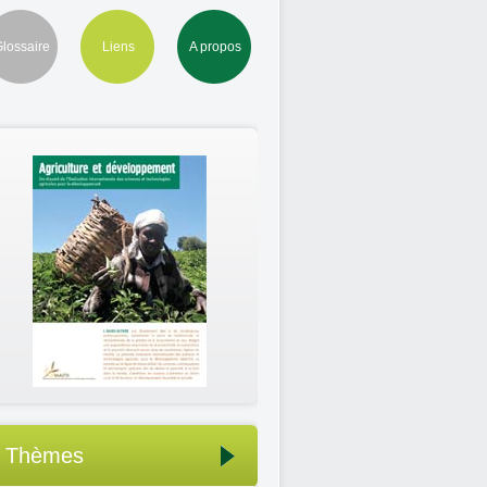
lossaire
Liens
A propos
Thèmes