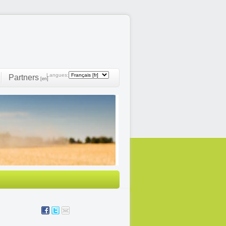
Langues:
Partners
[en]