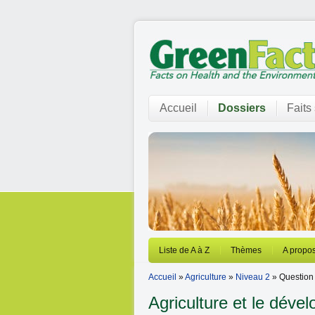
Accueil
Dossiers
Faits
Liste de A à Z
Thèmes
A propos
Accueil
»
Agriculture
»
Niveau 2
» Question
Agriculture et le déve