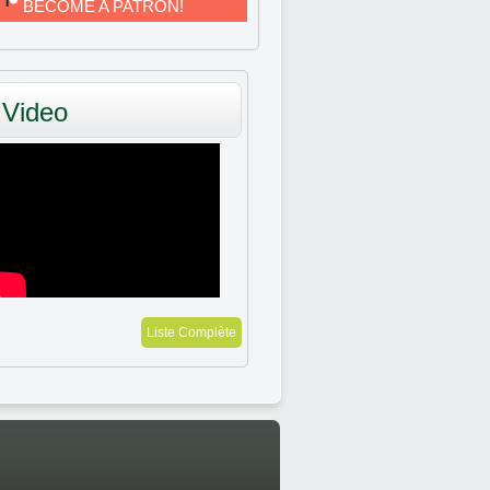
BECOME A PATRON!
Video
Liste Complète