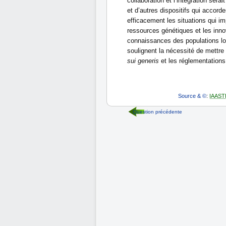
collaboration et l’intégration serai
et d’autres dispositifs qui acco
efficacement les situations qui im
ressources génétiques et les innov
connaissances des populations lo
soulignent la nécessité de mettre
sui generis
et les réglementations
Source & ©
:
IAAST
Question précédente