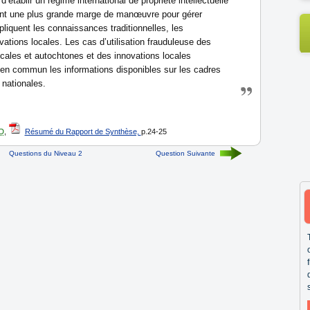
t d’établir un régime international de propriété intellectuelle
rdent une plus grande marge de manœuvre pour gérer
pliquent les connaissances traditionnelles, les
ations locales. Les cas d’utilisation frauduleuse des
cales et autochtones et des innovations locales
 en commun les informations disponibles sur les cadres
 nationales.
D
,
Résumé du Rapport de Synthèse,
p.24-25
Questions du Niveau 2
Question Suivante