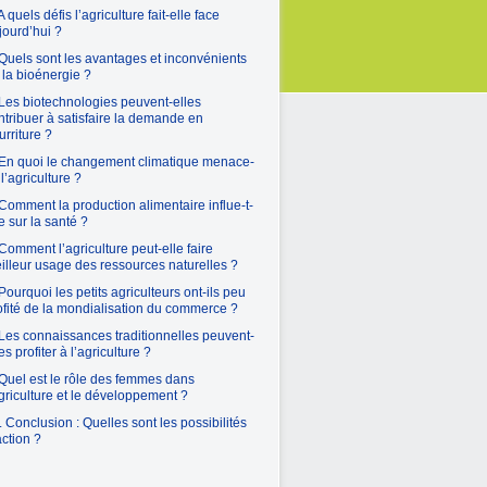
A quels défis l’agriculture fait-elle face
jourd’hui ?
 Quels sont les avantages et inconvénients
 la bioénergie ?
 Les biotechnologies peuvent-elles
ntribuer à satisfaire la demande en
urriture ?
 En quoi le changement climatique menace-
l l’agriculture ?
 Comment la production alimentaire influe-t-
le sur la santé ?
 Comment l’agriculture peut-elle faire
illeur usage des ressources naturelles ?
 Pourquoi les petits agriculteurs ont-ils peu
ofité de la mondialisation du commerce ?
 Les connaissances traditionnelles peuvent-
es profiter à l’agriculture ?
 Quel est le rôle des femmes dans
agriculture et le développement ?
. Conclusion : Quelles sont les possibilités
action ?