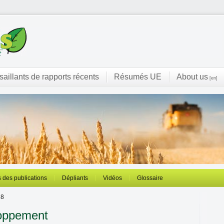
 saillants de rapports récents
Résumés UE
About us
[en]
 des publications
Dépliants
Vidéos
Glossaire
 8
loppement