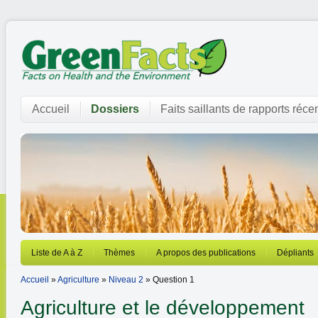
Accueil
Dossiers
Faits saillants de rapports réce
Liste de A à Z
Thèmes
A propos des publications
Dépliants
Accueil
»
Agriculture
»
Niveau 2
» Question 1
Agriculture et le développement