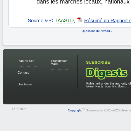
dans les marchés locaux, nationaux
Source & ©
:
IAASTD
,
Résumé du Rapport 
Questions du Niveau 2
Plan du Site
Statistiques
Web
Contact
Published under the authority of
Disclaimer
GreenFacts Scientific Board.
13-7-2023
©
Copyright
GreenFacts 2001–2023 GreenF