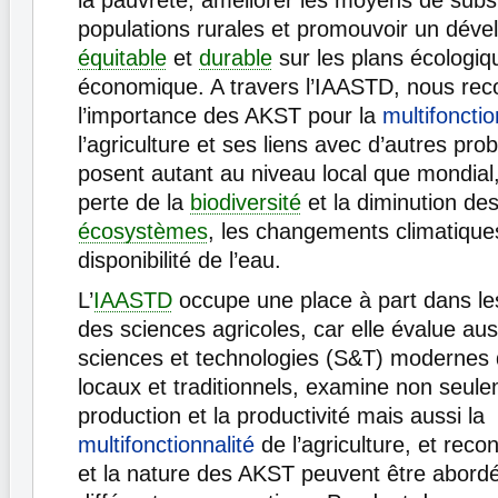
la pauvreté, améliorer les moyens de subs
populations rurales et promouvoir un dév
équitable
et
durable
sur les plans écologiqu
économique. A travers l’IAASTD, nous re
l’importance des AKST pour la
multifonctio
l’agriculture et ses liens avec d’autres pr
posent autant au niveau local que mondia
perte de la
biodiversité
et la diminution de
écosystèmes
, les changements climatiques
disponibilité de l’eau.
L’
IAASTD
occupe une place à part dans le
des sciences agricoles, car elle évalue aus
sciences et technologies (S&T) modernes 
locaux et traditionnels, examine non seule
production et la productivité mais aussi la
multifonctionnalité
de l’agriculture, et recon
et la nature des AKST peuvent être abord